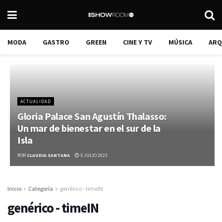
MODA
GASTRO
GREEN
CINE Y TV
MÚSICA
ARQ
ACTUALIDAD
Gloria Palace San Agustín Thalasso:
Un mar de bienestar en el sur de la
Isla
POR
CLAUDIA SANTANA
5 JULIO 2023
Inicio
Categoría
genérico - timeIN
genérico - timeIN
¡El Plenilunio vuelve a brillar en Santa Cruz!