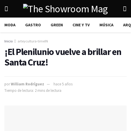
MODA
GASTRO
GREEN
CINE Y TV
MÚSICA
ARQ
Inicio
arteycultura-timeIN
¡El Plenilunio vuelve a brillar en
Santa Cruz!
por
William Rodríguez
hace 5 años
Tiempo de lectura: 2 mins de lectura