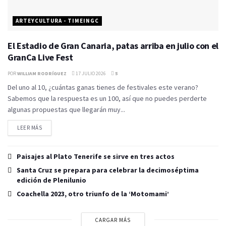
ARTEYCULTURA - TIMEINGC
El Estadio de Gran Canaria, patas arriba en julio con el
GranCa Live Fest
POR
WILLIAM RODRÍGUEZ
17 JULIO 2026
5
Del uno al 10, ¿cuántas ganas tienes de festivales este verano?
Sabemos que la respuesta es un 100, así que no puedes perderte
algunas propuestas que llegarán muy...
LEER MÁS
Paisajes al Plato Tenerife se sirve en tres actos
Santa Cruz se prepara para celebrar la decimoséptima
edición de Plenilunio
Coachella 2023, otro triunfo de la ‘Motomami’
CARGAR MÁS