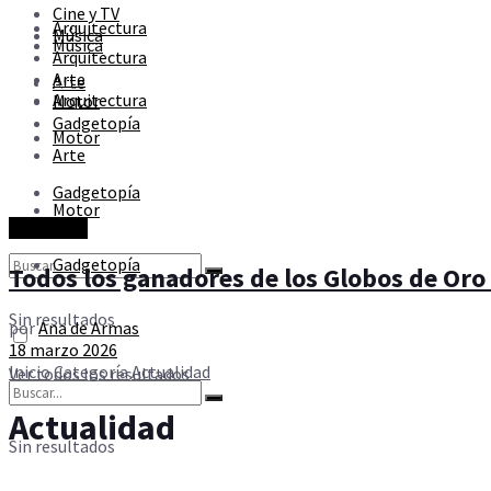
Cine y TV
Sin resultados
Arquitectura
Música
Música
Arquitectura
Arte
Arte
Ver todos los resultados
Arquitectura
Motor
Gadgetopía
Motor
Arte
Gadgetopía
Motor
Actualidad
Gadgetopía
Todos los ganadores de los Globos de Oro
Sin resultados
por
Ana de Armas
18 marzo 2026
Inicio
Categoría
Actualidad
Ver todos los resultados
Actualidad
Sin resultados