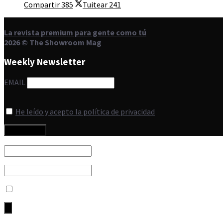
Compartir
385
Tuitear
241
La revista premium para gente como tú
2026 © The Showroom Mag
Weekly Newsletter
EMAIL
He leído y acepto la política de privacidad