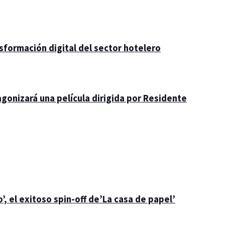
nsformación digital del sector hotelero
gonizará una película dirigida por Residente
’, el exitoso spin-off de’La casa de papel’