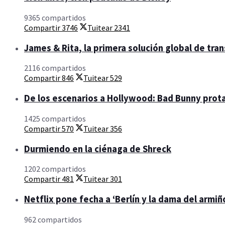
9365 compartidos
Compartir
3746
Tuitear
2341
James & Rita, la primera solución global de tra
2116 compartidos
Compartir
846
Tuitear
529
De los escenarios a Hollywood: Bad Bunny prota
1425 compartidos
Compartir
570
Tuitear
356
Durmiendo en la ciénaga de Shreck
1202 compartidos
Compartir
481
Tuitear
301
Netflix pone fecha a ‘Berlín y la dama del armiño
962 compartidos