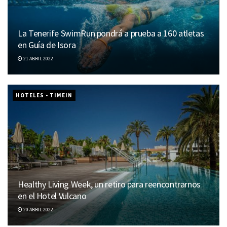
La Tenerife SwimRun pondrá a prueba a 160 atletas
en Guía de Isora
21 ABRIL 2022
HOTELES - TIMEIN
Healthy Living Week, un retiro para reencontrarnos
en el Hotel Vulcano
Tenerife a vista de pájaro
20 ABRIL 2022
5 FEBRERO 2026