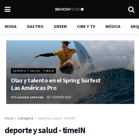
MODA
GASTRO
GREEN
CINE Y TV
MÚSICA
ARQ
DEPORTE Y SALUD - TIMEIN
Olas y talento en el Spring Surfest
Las Américas Pro
POR
CLAUDIA SANTANA
5 FEBRERO 2026
Inicio
Categoría
deporte y salud - timeIN
deporte y salud - timeIN