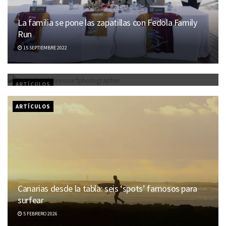
La familia se pone las zapatillas con Fedola Family
Run
Lucía Martiño trae al Bitácora un ‘surf camp’ solo
15 SEPTIEMBRE 2022
para ellas
5 FEBRERO 2026
ARTÍCULOS
ARTÍCULOS
Canarias desde la tabla: seis ‘spots’ famosos para
surfear
5 FEBRERO 2026