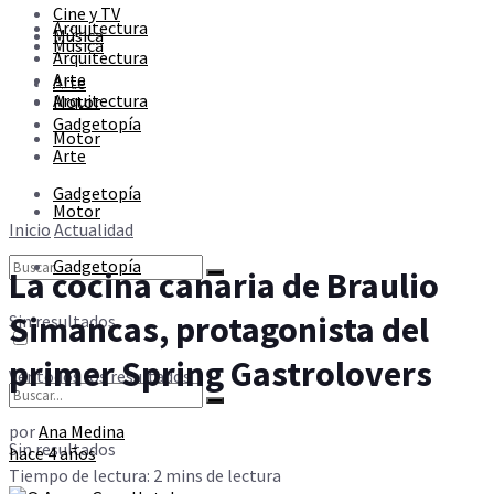
Cine y TV
Sin resultados
Arquitectura
Música
Música
Arquitectura
Arte
Arte
Ver todos los resultados
Arquitectura
Motor
Gadgetopía
Motor
Arte
Gadgetopía
Motor
Inicio
Actualidad
Gadgetopía
La cocina canaria de Braulio
Simancas, protagonista del
Sin resultados
primer Spring Gastrolovers
Ver todos los resultados
por
Ana Medina
Sin resultados
hace 4 años
Tiempo de lectura: 2 mins de lectura