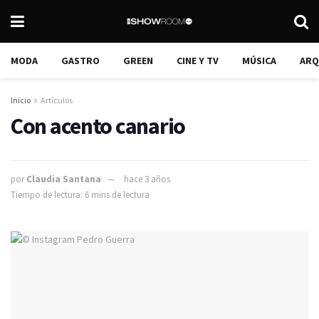
MODA
GASTRO
GREEN
CINE Y TV
MÚSICA
ARQ
Inicio
Artículos
Con acento canario
por
Claudia Santana
hace 3 años
Tiempo de lectura: 6 mins de lectura