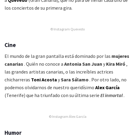
los conciertos de su primera gira.
© Instagram Quevedo
Cine
El mundo de la gran pantalla está dominado por las
mujeres
canarias
.
Quién no conoce a
Antonia San Juan
y
Kira Miró
,
las grandes artistas canarias, o las increíbles actrices
chicharreras
Toni Acosta
y
Sara Sálamo
.
Por otro lado, no
podemos olvidarnos de nuestro queridísimo
Alex García
(Tenerife) que ha triunfado con su última serie
El inmortal
.
© Instagram Álex García
Humor