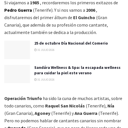
Si viajamos a
1985
, recordaremos los primeros exitazos de
Pedro Guerra
(Tenerife).
Y si nos vamos a
2006
,
disfrutaremos del primer álbum de
El Guincho
(Gran
Canaria), que además de su profesión como cantante,
actualmente también se dedica a la producción.
25 de octubre Día Nacional del Comerio
31 JULIO 2026
Sandára Wellness & Spa: la escapada wellness
para cuidar la piel este verano
31 JULIO 2026
Operación Triunfo
ha sido la cuna de muchos artistas, sobre
todo canarios, como
Raquel San Nicolás
(Tenerife),
Nía
(Gran Canaria),
Agoney
(Tenerife) y
Ana Guerra
(Tenerife).
Pero no podemos hablar de cantantes canarios sin nombrar
a
Quevedo
(Gran Canaria), que no para de llenar cada uno de