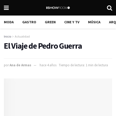
MODA
GASTRO
GREEN
CINE Y TV
MÚSICA
ARQ
Inicio
Actualidad
El Viaje de Pedro Guerra
por
Ana de Armas
hace 4 años
Tiempo de lectura: 1 min de lectura