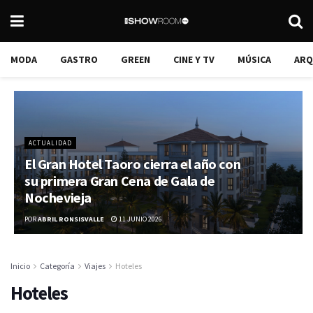
MODA
GASTRO
GREEN
CINE Y TV
MÚSICA
ARQ
ACTUALIDAD
El Gran Hotel Taoro cierra el año con
su primera Gran Cena de Gala de
Nochevieja
POR
ABRIL RONSISVALLE
11 JUNIO 2026
Inicio
Categoría
Viajes
Hoteles
Hoteles