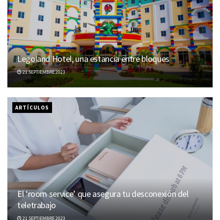
Legoland Hotel, una estancia entre bloques
21 SEPTIEMBRE 2023
ARTÍCULOS
El ‘room service’ que asegura tu desconexión del
teletrabajo
21 SEPTIEMBRE 2023