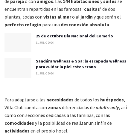
de
pareja
o con
amigos
. Las
144
habitaciones
y
suites
se
encuentran repartidas en las famosas
‘casitas’
de dos
plantas, todas con
vistas al mar
o al
jardín
y que serán el
perfecto refugio
para una
desconexión absoluta
.
25 de octubre Día Nacional del Comerio
31 JULIO 2026
Sandára Wellness & Spa: la escapada wellness
para cuidar la piel este verano
31 JULIO 2026
Para adaptarse a las
necesidades
de todos los
huéspedes
,
Villa Club cuenta con
zonas
diferenciadas de
adults-only
,
así
como con secciones dedicadas a las familias, con las
comodidades
y la posibilidad de realizar un sinfín de
actividades
en el propio hotel.