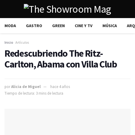
MODA
GASTRO
GREEN
CINE Y TV
MÚSICA
ARQ
Inicio
Artículos
Redescubriendo The Ritz-
Carlton, Abama con Villa Club
por
Alicia de Miguel
hace 4 años
Tiempo de lectura: 3 mins de lectura