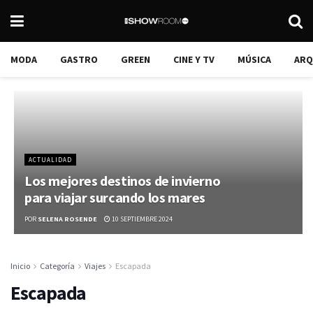
MODA
GASTRO
GREEN
CINE Y TV
MÚSICA
ARQ
ACTUALIDAD
Los mejores destinos de invierno
para viajar surcando los mares
POR
SELENA ROSENDE
10 SEPTIEMBRE 2024
Inicio
Categoría
Viajes
Escapada
El Carnaval de Notting Hill inunda las calles de
Escapada
ritmos caribeños