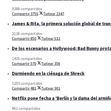
9388 compartidos
Compartir
3755
Tuitear
2347
James & Rita, la primera solución global de tra
2126 compartidos
Compartir
850
Tuitear
532
De los escenarios a Hollywood: Bad Bunny prota
1425 compartidos
Compartir
570
Tuitear
356
Durmiendo en la ciénaga de Shreck
1203 compartidos
Compartir
481
Tuitear
301
Netflix pone fecha a ‘Berlín y la dama del armiño
962 compartidos