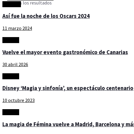
Ver todos los resultados
Artículos
Así fue la noche de los Oscars 2024
11 marzo 2024
Eventos
Vuelve el mayor evento gastronómico de Canarias
30 abril 2026
Eventos
Disney ‘Magia y sinfonía’, un espectáculo centenario
10 octubre 2023
Eventos
La magia de Fémina vuelve a Madrid, Barcelona y má