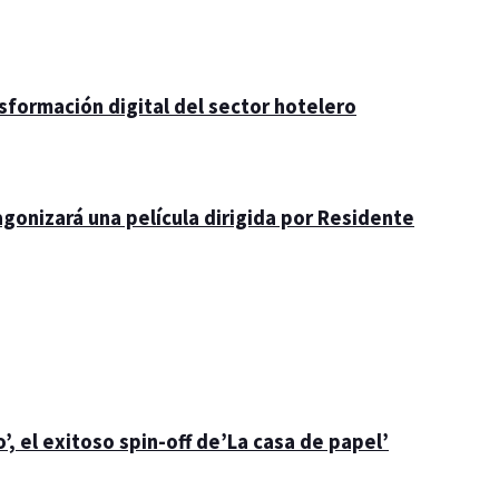
nsformación digital del sector hotelero
gonizará una película dirigida por Residente
’, el exitoso spin-off de’La casa de papel’