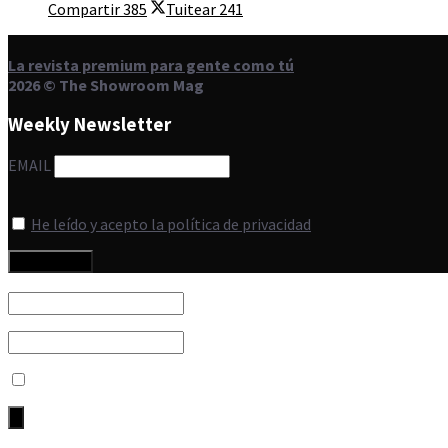
Compartir
385
Tuitear
241
La revista premium para gente como tú
2026 © The Showroom Mag
Weekly Newsletter
EMAIL
He leído y acepto la política de privacidad