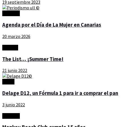
19 septiembre 2023
Artículos
Agenda por el Día de La Mujer en Canarias
20 marzo 2026
The List
The List… ¡Summer Time!
21 junio 2022
Motor
Delage D12, un Fórmula 1 para ir a comprar el pan
3 junio 2022
Artículos