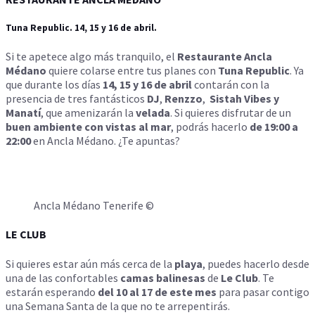
Tuna Republic. 14, 15 y 16 de abril.
Si te apetece algo más tranquilo, el
Restaurante Ancla
Médano
quiere colarse entre tus planes con
Tuna Republic
. Ya
que durante los días
14, 15 y 16 de abril
contarán con la
presencia de tres fantásticos
DJ
,
Renzzo
,
Sistah Vibes y
Manatí
, que amenizarán la
velada
. Si quieres disfrutar de un
buen ambiente con vistas al mar
, podrás hacerlo
de 19:00 a
22:00
en Ancla Médano. ¿Te apuntas?
Ancla Médano Tenerife ©
LE CLUB
Si quieres estar aún más cerca de la
playa
, puedes hacerlo desde
una de las confortables
camas balinesas
de
Le Club
. Te
estarán esperando
del 10 al 17 de este mes
para pasar contigo
una Semana Santa de la que no te arrepentirás.