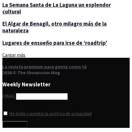
La Semana Santa de La Laguna un esplendor
cultural
El Algar de Benagil, otro milagro más de la
naturaleza
Lugares de ensueño para irse de ‘roadtrip’
Cargar más
La revista premium para gente como tú
2026 © The Showroom Mag
Weekly Newsletter
EMAIL
He leído y acepto la política de privacidad