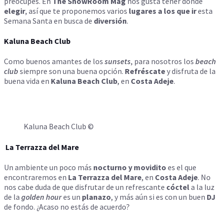
preocupes. En
The ShowRoom Mag
nos gusta tener dónde
elegir
, así que te proponemos varios
lugares a los que ir
esta
Semana Santa en busca de
diversión
.
Kaluna Beach Club
Como buenos amantes de los
sunsets
, para nosotros los
beach
club
siempre son una buena opción.
Refréscate
y disfruta de la
buena vida en
Kaluna Beach Club
, en
Costa Adeje
.
Kaluna Beach Club ©
La Terrazza del Mare
Un ambiente un poco más
nocturno y movidito
es el que
encontraremos en
La
Terrazza del Mare
, en
Costa Adeje
. No
nos cabe duda de que disfrutar de un refrescante
cóctel
a la luz
de la
golden hour
es un
planazo
, y más aún si es con un buen
DJ
de fondo. ¿Acaso no estás de acuerdo?