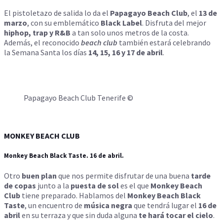
El pistoletazo de salida lo da el
Papagayo Beach Club
, el
13 de
marzo
, con su emblemático
Black Label
. Disfruta del mejor
h
iphop, trap y R&B
a tan solo unos metros de la costa.
Además, el reconocido
beach club
también estará celebrando
la Semana Santa los días
14, 15, 16 y 17 de abril
.
Papagayo Beach Club Tenerife ©
MONKEY BEACH CLUB
Monkey Beach Black Taste. 16 de abril.
Otro
buen plan
que nos permite disfrutar de una buena
tarde
de copas
junto a la
puesta de sol
es el que
Monkey Beach
Club
tiene preparado. Hablamos del
Monkey Beach Black
Taste
, un encuentro de
música negra
que tendrá lugar el
16 de
abril
en su terraza y que sin duda alguna
te hará tocar el cielo
.