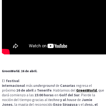
GreenWorld. 16 de abril.
El
festival
internacional
más
underground
de
Canarias
regresa el
próximo
16 de abril
a
Tenerife
. Hablamos del
GreenWorld
, que
dará comienzo a las
15:00 horas
en
Golf del Sur
. Pierde la
noción del tiempo gracias al
techno
y al
house
de
Jamie
Jones
, la magia del reconocido
Enzo Siragusa
y el
deep
, el