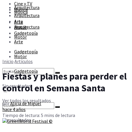
Cine y TV
Sin resultados
Arquitectura
Música
Música
Arquitectura
Arte
Arte
Ver todos los resultados
Arquitectura
Motor
Gadgetopía
Motor
Arte
Gadgetopía
Motor
Inicio
Artículos
Gadgetopía
Fiestas y planes para perder el
control en Semana Santa
Sin resultados
Ver todos los resultados
por
Alicia de Miguel
hace 4 años
Tiempo de lectura: 5 mins de lectura
Sin resultados