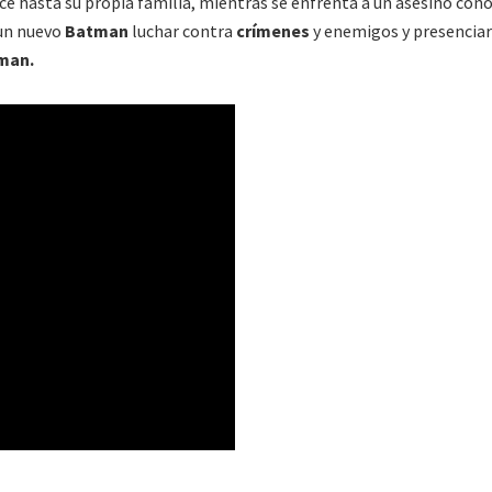
e hasta su propia familia, mientras se enfrenta a un asesino con
 un nuevo
Batman
luchar contra
crímenes
y enemigos y presenci
man.