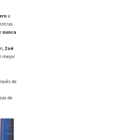
ero
a
ntras
ue
nunca
an,
Zoë
r mejor
ravés de
sas de