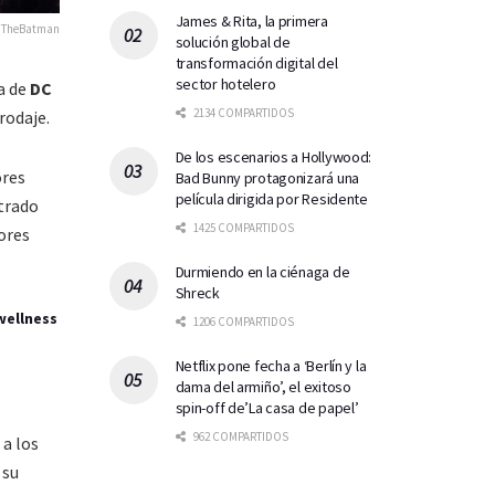
James & Rita, la primera
TheBatman
solución global de
transformación digital del
sector hotelero
la de
DC
2134 COMPARTIDOS
rodaje.
De los escenarios a Hollywood:
ores
Bad Bunny protagonizará una
película dirigida por Residente
trado
1425 COMPARTIDOS
ores
Durmiendo en la ciénaga de
Shreck
wellness
1206 COMPARTIDOS
Netflix pone fecha a ‘Berlín y la
dama del armiño’, el exitoso
spin-off de’La casa de papel’
962 COMPARTIDOS
 a los
 su