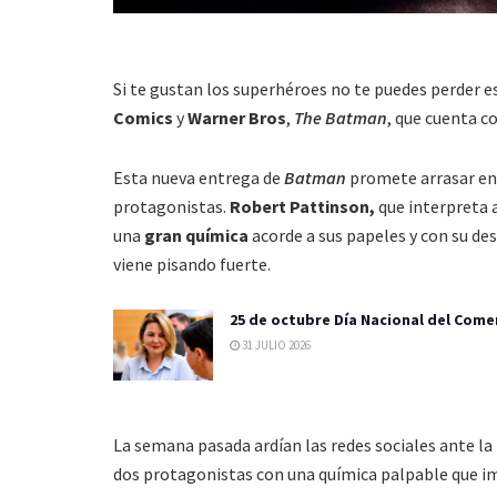
Si te gustan los superhéroes
no te puedes perder e
Comics
y
Warner Bros
,
The Batman
, que cuenta 
Esta nueva entrega de
Batman
promete arrasar en 
protagonistas.
Robert Pattinson,
que interpreta 
una
gran química
acorde a sus papeles y con su de
viene
pisando fuerte.
25 de octubre Día Nacional del Come
31 JULIO 2026
La semana pasada ardían las
redes sociales
ante la
dos protagonistas
con una química
palpable que i