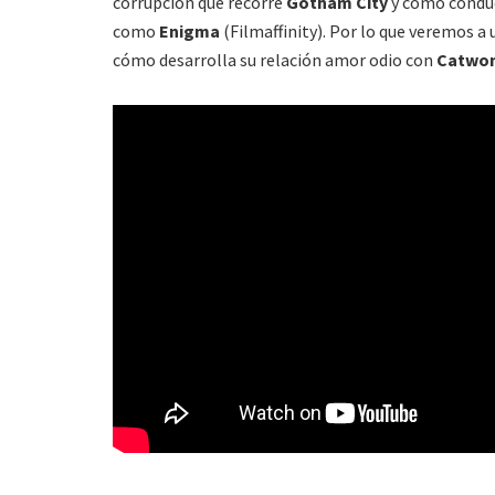
corrupción que recorre
Gotham City
y cómo conduc
como
Enigma
(Filmaffinity). Por lo que veremos a
cómo desarrolla su relación amor odio con
Catwo