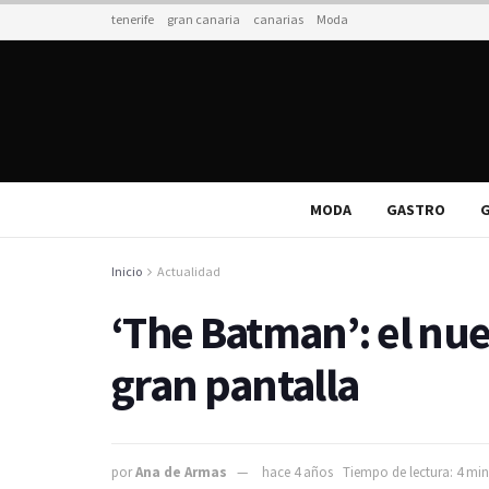
tenerife
gran canaria
canarias
Moda
MODA
GASTRO
G
Inicio
Actualidad
‘The Batman’: el nue
gran pantalla
por
Ana de Armas
hace 4 años
Tiempo de lectura: 4 min