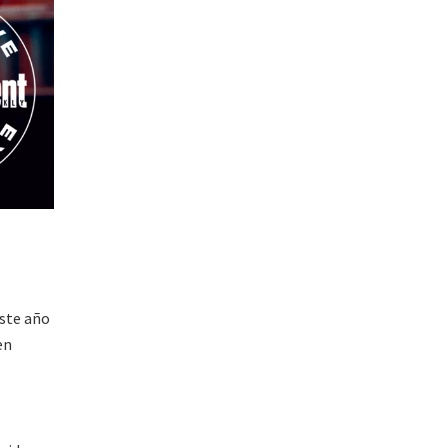
este año
en