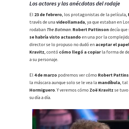
Los actores y las anécdotas del rodaje
El
23 de febrero
, los protagonistas de la película,
través de una
videollamada
, ya que estaban en Lo
rodaban
The Batman
.
Robert Pattinson
decía que
se habría visto actuando
en una por la complejid
director se lo propuso no dudó en
aceptar el pape
Kravitz
, contó
cómo llegó a copiar
la forma de d
a su personaje.
El
4 de marzo
podremos ver cómo
Robert Pattin
la máscara aunque solo se le vea la
mandíbula
, ta
Hormiguero
. Y veremos cómo
Zoë Kravitz
se tuvo
su día a día.