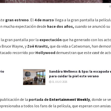
©
ste
gran estreno
. El
4 de marzo
llega a la gran pantalla la pelícu
con mucha expectación desde
hace dos años,
cuando se anunció su
la gran pantalla por la
expectación
que ha generado con los act
a Bruce Wayne, y
Zoë Kravitz,
que da vida a Catwoman, han demos
stacado recorrido por
Hollywood
demuestran que este
cast
de act
rio
Sandára Wellness & Spa: la escapada 
para cuidar la piel este verano
31 JULIO 2026
 publicación de la
portada de
Entertainment Weekly
, donde se ve
mpresionaba a todos los
fans de la película, que
esperan con
ansias