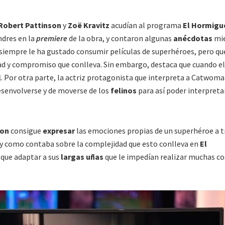
Robert Pattinson
y
Zoë Kravitz
acudían al programa
El Hormigu
ndres en la
premiere
de la obra, y contaron algunas
anécdotas
mie
 siempre le ha gustado consumir películas de superhéroes, pero q
ad y compromiso que conlleva. Sin embargo, destaca que cuando el
l
. Por otra parte, la actriz protagonista que interpreta a Catwom
esenvolverse y de moverse de los
felinos
para así poder interpreta
son
consigue
expresar
las emociones propias de un superhéroe a t
l y como contaba sobre la complejidad que esto conlleva en
El
 que adaptar a sus
largas uñas
que le impedían realizar muchas co