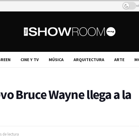
v
REEN
CINE Y TV
MÚSICA
ARQUITECTURA
ARTE
M
vo Bruce Wayne llega a la
s de lectura