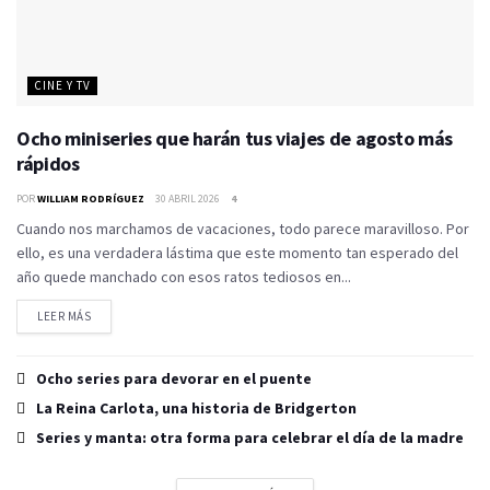
CINE Y TV
Ocho miniseries que harán tus viajes de agosto más
rápidos
POR
WILLIAM RODRÍGUEZ
30 ABRIL 2026
4
Cuando nos marchamos de vacaciones, todo parece maravilloso. Por
ello, es una verdadera lástima que este momento tan esperado del
año quede manchado con esos ratos tediosos en...
LEER MÁS
DETAILS
Ocho series para devorar en el puente
La Reina Carlota, una historia de Bridgerton
Series y manta: otra forma para celebrar el día de la madre