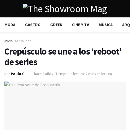
MODA
GASTRO
GREEN
CINE Y TV
MÚSICA
ARQ
Inicio
Actualidad
Crepúsculo se une a los ‘reboot’
de series
por
Paula G
hace 3 años
Tiempo de lectura: 2 mins de lectura