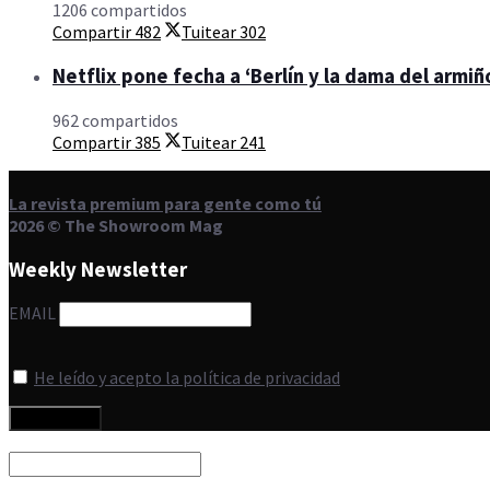
1206 compartidos
Compartir
482
Tuitear
302
Netflix pone fecha a ‘Berlín y la dama del armiño
962 compartidos
Compartir
385
Tuitear
241
La revista premium para gente como tú
2026 © The Showroom Mag
Weekly Newsletter
EMAIL
He leído y acepto la política de privacidad