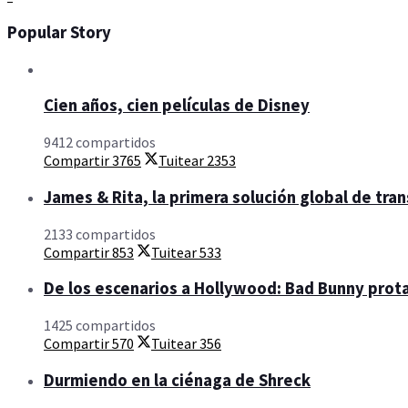
Popular Story
Cien años, cien películas de Disney
9412 compartidos
Compartir
3765
Tuitear
2353
James & Rita, la primera solución global de tra
2133 compartidos
Compartir
853
Tuitear
533
De los escenarios a Hollywood: Bad Bunny prota
1425 compartidos
Compartir
570
Tuitear
356
Durmiendo en la ciénaga de Shreck