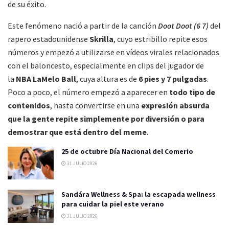
de su éxito.
Este fenómeno nació a partir de la canción
Doot Doot (6 7)
del
rapero estadounidense
Skrilla
, cuyo estribillo repite esos
números y empezó a utilizarse en vídeos virales relacionados
con el baloncesto, especialmente en clips del jugador de
la
NBA
LaMelo Ball
, cuya altura es de
6 pies y 7 pulgadas
.
Poco a poco, el número empezó a aparecer en
todo tipo de
contenidos
, hasta convertirse en una
expresión absurda
que la gente repite simplemente por diversión o para
demostrar que está dentro del meme
.
25 de octubre Día Nacional del Comerio
31 JULIO 2026
Sandára Wellness & Spa: la escapada wellness
para cuidar la piel este verano
31 JULIO 2026