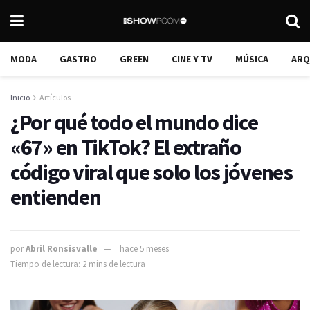
MODA
GASTRO
GREEN
CINE Y TV
MÚSICA
ARQ
Inicio
Artículos
¿Por qué todo el mundo dice
«67» en TikTok? El extraño
código viral que solo los jóvenes
entienden
por
Abril Ronsisvalle
hace 5 meses
Tiempo de lectura: 2 mins de lectura