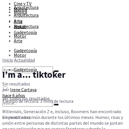
Cine y TV
Sin resultados
Arquitectura
Música
Música
Arquitectura
Arte
Arte
Ver todos los resultados
Arquitectura
Motor
Gadgetopía
Motor
Arte
Gadgetopía
Motor
Inicio
Actualidad
Gadgetopía
I’m a… tiktoker
Sin resultados
por
Irene Cartaya
hace 6 años
Ver todos los resultados
Tiempo de lectura: 3 mins de lectura
Millenials, Generación Z e, incluso, Boomers han encontrado
un punto en común durante los últimos meses. Humor, risas y
Sin resultados
unión entre personas de distintas partes del mundo se juntan
en una aplicación que no conoce fronteras y donde la