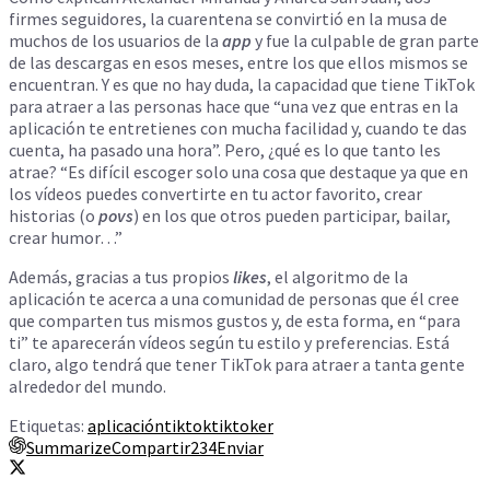
firmes seguidores, la cuarentena se convirtió en la musa de
muchos de los usuarios de la
app
y fue la culpable de gran parte
de las descargas en esos meses, entre los que ellos mismos se
encuentran. Y es que no hay duda, la capacidad que tiene TikTok
para atraer a las personas hace que “una vez que entras en la
aplicación te entretienes con mucha facilidad y, cuando te das
cuenta, ha pasado una hora”. Pero, ¿qué es lo que tanto les
atrae? “Es difícil escoger solo una cosa que destaque ya que en
los vídeos puedes convertirte en tu actor favorito, crear
historias (o
povs
) en los que otros pueden participar, bailar,
crear humor…”
Además, gracias a tus propios
likes
, el algoritmo de la
aplicación te acerca a una comunidad de personas que él cree
que comparten tus mismos gustos y, de esta forma, en “para
ti” te aparecerán vídeos según tu estilo y preferencias. Está
claro, algo tendrá que tener TikTok para atraer a tanta gente
alrededor del mundo.
Etiquetas:
aplicación
tiktok
tiktoker
Summarize
Compartir
234
Enviar