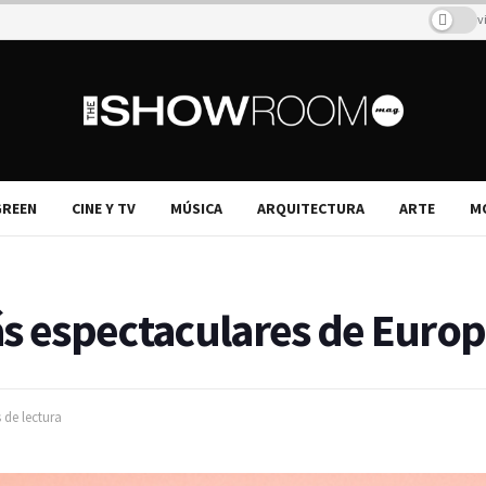
v
REEN
CINE Y TV
MÚSICA
ARQUITECTURA
ARTE
M
ás espectaculares de Euro
 de lectura