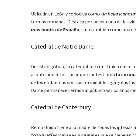
Ubicada en León y conocida como
«la bella leonesa
termas romanas. Destaca por poseer una de las vidr
más bonita de España
, sino también como una d
Catedral de Notre Dame
De estilo gótico, la catedral fue construida entre
acontecimientos tan importantes como
la coron
de los emblemas son sus formidables gárgolas las c
Dame permanece cerrada al público varios años debi
Catedral de Canterbury
Reino Unido tiene a la madre de todas las iglesias
fotografías y mapas
originales
que se tiene en t