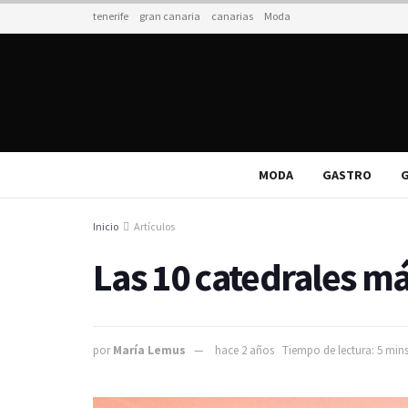
tenerife
gran canaria
canarias
Moda
MODA
GASTRO
G
Inicio
Artículos
Las 10 catedrales m
por
María Lemus
hace 2 años
Tiempo de lectura: 5 mins