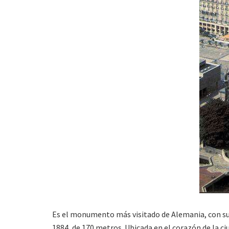
Es el monumento más visitado de Alemania, con sus
1884, de 170 metros. Ubicada en el corazón de la c