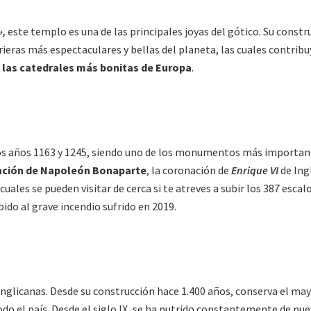
»,
este templo es una de las principales joyas del gótico. Su constru
ieras más espectaculares y bellas del planeta, las cuales contribu
e
las catedrales más bonitas de Europa
.
 los años 1163 y 1245, siendo uno de los monumentos más important
ación de Napoleón Bonaparte
, la coronación de
Enrique VI
de Ing
uales se pueden visitar de cerca si te atreves a subir los 387 esc
do al grave incendio sufrido en 2019.
 anglicanas. Desde su construcción hace 1.400 años, conserva el ma
odo el país. Desde el siglo IX, se ha nutrido constantemente de nu