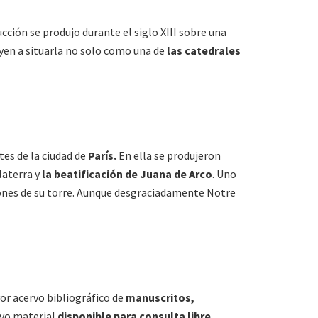
cción se produjo durante el siglo XIII sobre una
yen a situarla no solo como una de
las catedrales
es de la ciudad de
París.
En ella se produjeron
laterra y
la
beatificación de Juana de Arco
. Uno
alones de su torre. Aunque desgraciadamente Notre
yor acervo bibliográfico de
manuscritos,
evo material
disponible para consulta libre
.