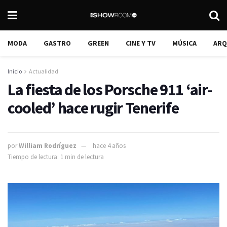
MODA
GASTRO
GREEN
CINE Y TV
MÚSICA
ARQ
Inicio
Actualidad
La fiesta de los Porsche 911 ‘air-
cooled’ hace rugir Tenerife
por
William Rodríguez
hace 4 años
Tiempo de lectura: 1 min de lectura