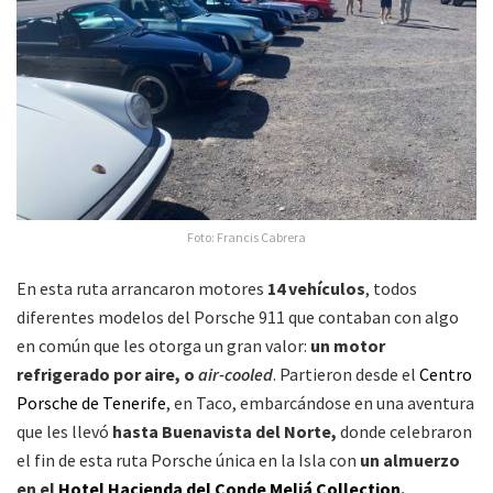
Foto: Francis Cabrera
En esta ruta arrancaron motores
14 vehículos
, todos
diferentes modelos del Porsche 911 que contaban con algo
en común que les otorga un gran valor:
un motor
refrigerado por aire, o
air-cooled
. Partieron desde el
Centro
Porsche de Tenerife
, en Taco, embarcándose en una aventura
que les llevó
hasta Buenavista del Norte,
donde celebraron
el fin de esta ruta Porsche única en la Isla con
un almuerzo
en el
Hotel Hacienda del Conde Meliá Collection
.