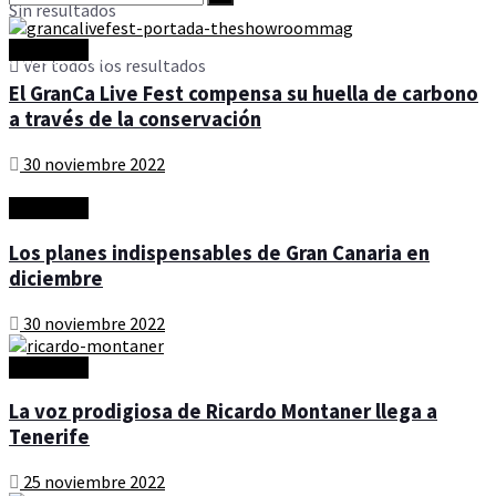
Sin resultados
Actualidad
Sin resultados
Ver todos los resultados
El GranCa Live Fest compensa su huella de carbono
a través de la conservación
Ver todos los resultados
30 noviembre 2022
Actualidad
Los planes indispensables de Gran Canaria en
diciembre
30 noviembre 2022
Actualidad
La voz prodigiosa de Ricardo Montaner llega a
Tenerife
25 noviembre 2022