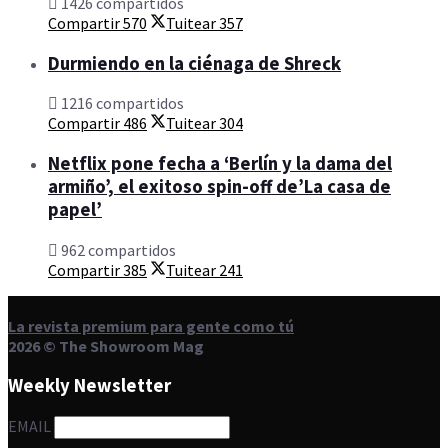
1426 compartidos
Compartir
570
Tuitear
357
Durmiendo en la ciénaga de Shreck
1216 compartidos
Compartir
486
Tuitear
304
Netflix pone fecha a ‘Berlín y la dama del
armiño’, el exitoso spin-off de’La casa de
papel’
962 compartidos
Compartir
385
Tuitear
241
La revista premium para gente como tú
2026 © The Showroom Mag
Weekly Newsletter
EMAIL