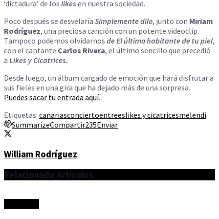
‘dictadura’ de los
likes
en nuestra sociedad.
Poco después se desvelaría
Simplemente dilo
, junto con
Miriam
Rodríguez
, una preciosa canción con un potente videoclip.
Tampoco podemos olvidarnos
de El último habitante de tu piel
,
con el cantante
Carlos Rivera
, el último sencillo que precedió
a
Likes y Cicatrices.
Desde luego, un álbum cargado de emoción que hará disfrutar a
sus fieles en una gira que ha dejado más de una sorpresa.
Puedes sacar tu entrada aquí
.
Etiquetas:
canarias
concierto
entrees
likes y cicatrices
melendi
Summarize
Compartir
235
Enviar
William Rodríguez
Relacionado
Artículos
Actualidad