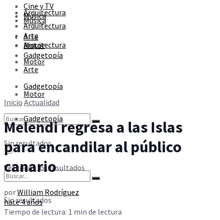
Cine y TV
Sin resultados
Arquitectura
Música
Música
Arquitectura
Arte
Arte
Ver todos los resultados
Arquitectura
Motor
Gadgetopía
Motor
Arte
Gadgetopía
Motor
Inicio
Actualidad
Gadgetopía
Melendi regresa a las Islas
para encandilar al público
Sin resultados
canario
Ver todos los resultados
por
William Rodríguez
Sin resultados
hace 4 años
Tiempo de lectura: 1 min de lectura