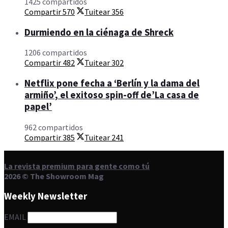
1425 compartidos
Compartir
570
Tuitear
356
Durmiendo en la ciénaga de Shreck
1206 compartidos
Compartir
482
Tuitear
302
Netflix pone fecha a ‘Berlín y la dama del
armiño’, el exitoso spin-off de’La casa de
papel’
962 compartidos
Compartir
385
Tuitear
241
La revista premium para gente como tú
2026 © The Showroom Mag
Weekly Newsletter
EMAIL