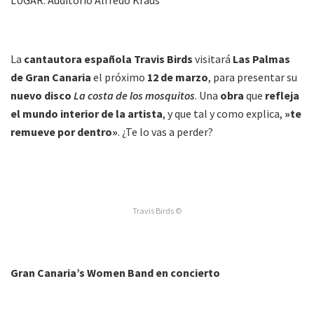
LUGAR: Auditorio Alfredo Kraus
La
cantautora española Travis Birds
visitará
Las Palmas
de Gran Canaria
el próximo
12 de marzo
, para presentar su
nuevo disco
La costa de los mosquitos
. Una
obra
que
refleja
el mundo interior de la artista
, y que tal y como explica,
»te
remueve por dentro»
. ¿Te lo vas a perder?
Travis Birds ©
Gran Canaria’s Women Band en concierto