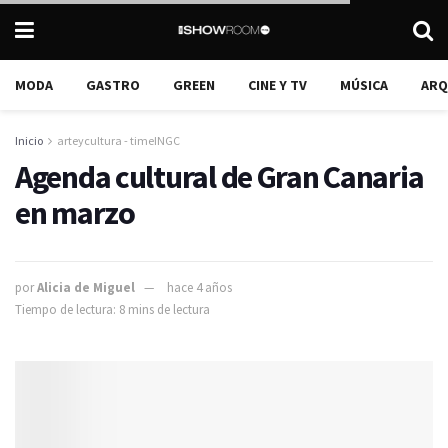
MODA
GASTRO
GREEN
CINE Y TV
MÚSICA
ARQ
Inicio
arteycultura - timeINGC
Agenda cultural de Gran Canaria
en marzo
por
Alicia de Miguel
hace 4 años
Tiempo de lectura: 8 mins de lectura