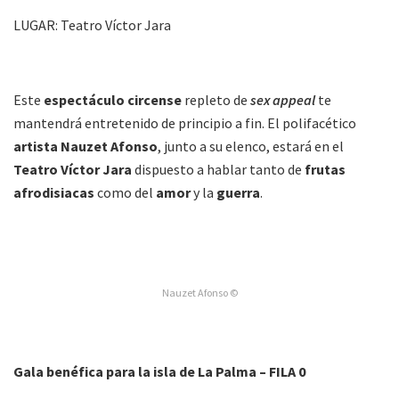
LUGAR: Teatro Víctor Jara
Este
espectáculo circense
repleto de
sex appeal
te
mantendrá entretenido de principio a fin. El polifacético
artista Nauzet Afonso
, junto a su elenco, estará en el
Teatro Víctor Jara
dispuesto a hablar tanto de
frutas
afrodisiacas
como del
amor
y la
guerra
.
Nauzet Afonso ©
Gala benéfica para la isla de La Palma – FILA 0