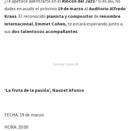
¿Te apetece adentrarte en el
Rincón del Jazz
? Si es así, no
dudes en acudir el próximo
19 de marzo
al
Auditorio Alfredo
Kraus
. El reconocido
pianista y compositor
de
renombre
internacional
,
Emmet Cohen,
te estará esperando junto a
sus
dos talentosos acompañantes
.
Emmet Cohen ©
‘La fruta de la pasión’, Nauzet Afonso
FECHA: 19 de marzo
HORA: 20:00