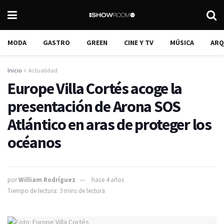
MODA
GASTRO
GREEN
CINE Y TV
MÚSICA
ARQ
Inicio
Actualidad
Europe Villa Cortés acoge la
presentación de Arona SOS
Atlántico en aras de proteger los
océanos
por
William Rodríguez
hace 4 años
Tiempo de lectura: 3 mins de lectura