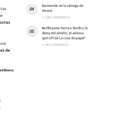
Durmiendo en la ciénaga de
stas
Shreck
ue
1200 COMPARTIDOS
costas
Netflix pone fecha a ‘Berlín y la
dama del armiño’, el exitoso
spin-off de’La casa de papel’
 una
962 COMPARTIDOS
uas de
wellness
s
.