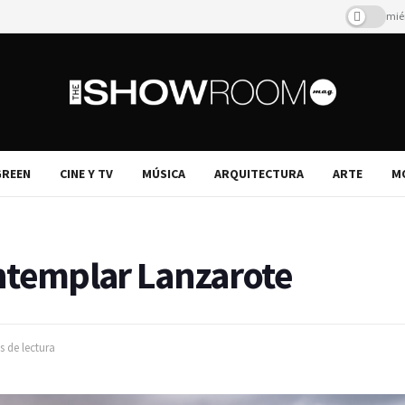
miér
REEN
CINE Y TV
MÚSICA
ARQUITECTURA
ARTE
M
ntemplar Lanzarote
s de lectura