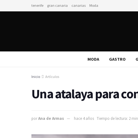
tenerife
gran canaria
canarias
Moda
MODA
GASTRO
G
Inicio
Artículos
Una atalaya para co
por
Ana de Armas
hace 4 años
Tiempo de lectura: 2 min