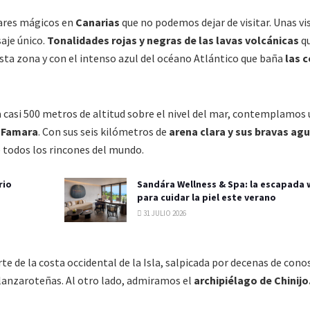
gares mágicos en
Canarias
que no podemos dejar de visitar. Unas vi
aje único.
Tonalidades rojas y negras de las lavas volcánicas
q
sta zona y con el intenso azul del océano Atlántico que baña
las 
 a casi 500 metros de altitud sobre el nivel del mar, contemplamos
e Famara
. Con sus seis kilómetros de
arena clara y sus bravas ag
de todos los rincones del mundo.
rio
Sandára Wellness & Spa: la escapada 
para cuidar la piel este verano
31 JULIO 2026
te de la costa occidental de la Isla, salpicada por decenas de cono
 lanzaroteñas. Al otro lado, admiramos el
archipiélago de Chinijo