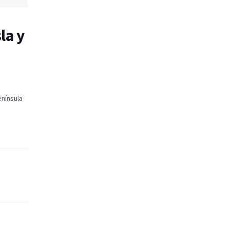
la y
enínsula