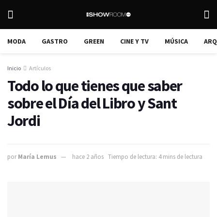
MODA
GASTRO
GREEN
CINE Y TV
MÚSICA
ARQ
Inicio
Artículos
Todo lo que tienes que saber
sobre el Día del Libro y Sant
Jordi
por
María Lemus
hace 2 años
Tiempo de lectura: 4 mins de lectura