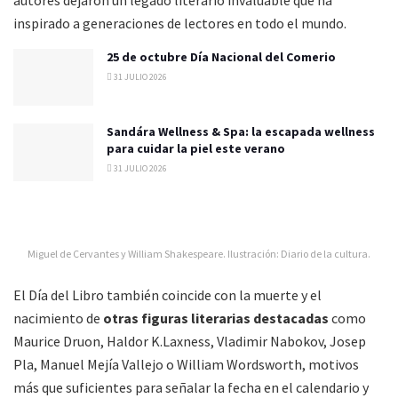
autores dejaron un legado literario invaluable que ha
inspirado a generaciones de lectores en todo el mundo.
25 de octubre Día Nacional del Comerio
31 JULIO 2026
Sandára Wellness & Spa: la escapada wellness
para cuidar la piel este verano
31 JULIO 2026
Miguel de Cervantes y William Shakespeare. Ilustración: Diario de la cultura.
El Día del Libro también coincide con la muerte y el
nacimiento de
otras figuras literarias destacadas
como
Maurice Druon, Haldor K.Laxness, Vladimir Nabokov, Josep
Pla, Manuel Mejía Vallejo o William Wordsworth, motivos
más que suficientes para señalar la fecha en el calendario y