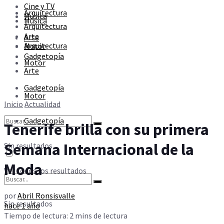
Cine y TV
Sin resultados
Arquitectura
Música
Música
Arquitectura
Arte
Arte
Ver todos los resultados
Arquitectura
Motor
Gadgetopía
Motor
Arte
Gadgetopía
Motor
Inicio
Actualidad
Gadgetopía
Tenerife brilla con su primera
Semana Internacional de la
Sin resultados
Moda
Ver todos los resultados
por
Abril Ronsisvalle
Sin resultados
hace 1 año
Tiempo de lectura: 2 mins de lectura