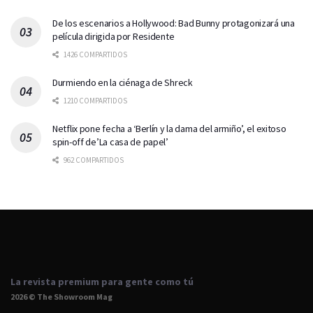
De los escenarios a Hollywood: Bad Bunny protagonizará una
película dirigida por Residente
1426 COMPARTIDOS
Durmiendo en la ciénaga de Shreck
1210 COMPARTIDOS
Netflix pone fecha a ‘Berlín y la dama del armiño’, el exitoso
spin-off de’La casa de papel’
962 COMPARTIDOS
La revista premium para gente como tú
2026 © The Showroom Mag