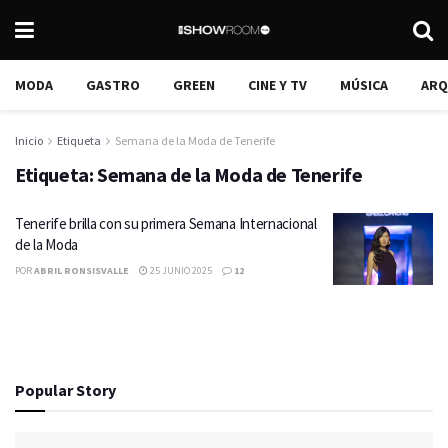
MODA
GASTRO
GREEN
CINE Y TV
MÚSICA
ARQ
Inicio
Etiqueta
Semana de la Moda de Tenerife
Etiqueta:
Semana de la Moda de Tenerife
Tenerife brilla con su primera Semana Internacional
de la Moda
POR
ABRIL RONSISVALLE
25 JUNIO 2025
12
Popular Story