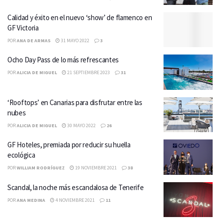
Calidad y éxito en el nuevo ‘show’ de flamenco en
GF Victoria
POR
ANA DE ARMAS
31 MAYO 2022
3
Ocho Day Pass de lo más refrescantes
POR
ALICIA DE MIGUEL
21 SEPTIEMBRE 2023
31
‘Rooftops’ en Canarias para disfrutar entre las
nubes
POR
ALICIA DE MIGUEL
30 MAYO 2022
26
GF Hoteles, premiada por reducir su huella
ecológica
POR
WILLIAM RODRÍGUEZ
19 NOVIEMBRE 2021
38
Scandal, la noche más escandalosa de Tenerife
POR
ANA MEDINA
4 NOVIEMBRE 2021
11