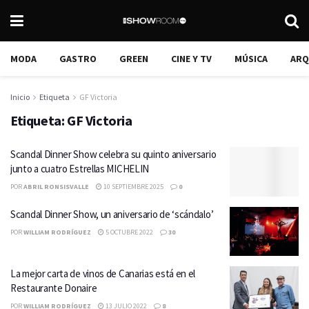
MODA
GASTRO
GREEN
CINE Y TV
MÚSICA
ARQ
Inicio
Etiqueta
GF Victoria
Etiqueta:
GF Victoria
Scandal Dinner Show celebra su quinto aniversario
junto a cuatro Estrellas MICHELIN
POR
ABRIL RONSISVALLE
10 SEPTIEMBRE 2025
0
Scandal Dinner Show, un aniversario de ‘scándalo’
POR
WILLIAM RODRÍGUEZ
5 OCTUBRE 2022
30
La mejor carta de vinos de Canarias está en el
Restaurante Donaire
POR
WILLIAM RODRÍGUEZ
13 JULIO 2022
8