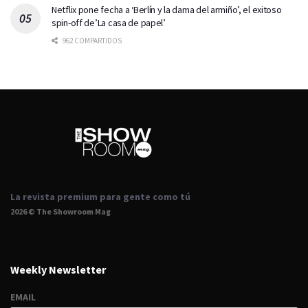
Netflix pone fecha a ‘Berlín y la dama del armiño’, el exitoso
spin-off de’La casa de papel’
962 COMPARTIDOS
La revista premium para gente como tú
2026 © The Showroom Mag
Weekly Newsletter
EMAIL