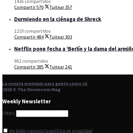
1426 compartidos
Compartir
570
Tuitear
357
Durmiendo en la ciénaga de Shreck
1210 compartidos
Compartir
484
Tuitear
303
Netflix pone fecha a ‘Berlín y la dama del armiño
962 compartidos
Compartir
385
Tuitear
241
La revista premium para gente como tú
2026 © The Showroom Mag
Weekly Newsletter
EMAIL
He leído y acepto la política de privacidad