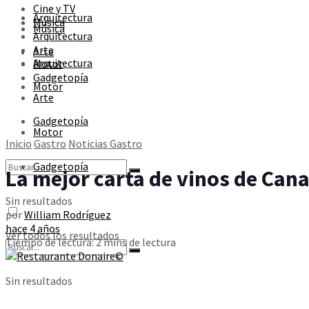
Cine y TV
Sin resultados
Arquitectura
Música
Música
Arquitectura
Arte
Arte
Ver todos los resultados
Arquitectura
Motor
Gadgetopía
Motor
Arte
Gadgetopía
Motor
Inicio
Gastro
Noticias Gastro
Gadgetopía
La mejor carta de vinos de Cana
Sin resultados
por
William Rodríguez
hace 4 años
Ver todos los resultados
Tiempo de lectura: 2 mins de lectura
Sin resultados