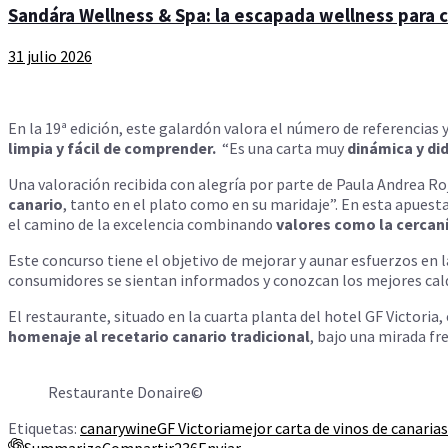
Sandára Wellness & Spa: la escapada wellness para cu
31 julio 2026
En la 19ª edición, este galardón valora el número de referencias y
limpia y fácil de comprender.
“Es una carta muy
dinámica y di
Una valoración recibida con alegría por parte de Paula Andrea Ro
canario
, tanto en el plato como en su maridaje”. En esta apues
el camino de la excelencia combinando
valores como la cercanía
Este concurso tiene el objetivo de mejorar y aunar esfuerzos en l
consumidores se sientan informados y conozcan los mejores cal
El restaurante, situado en la cuarta planta del hotel GF Victoria
homenaje al recetario canario tradicional
, bajo una mirada f
Restaurante Donaire©
Etiquetas:
canarywine
GF Victoria
mejor carta de vinos de canarias
Summarize
Compartir
236
Enviar