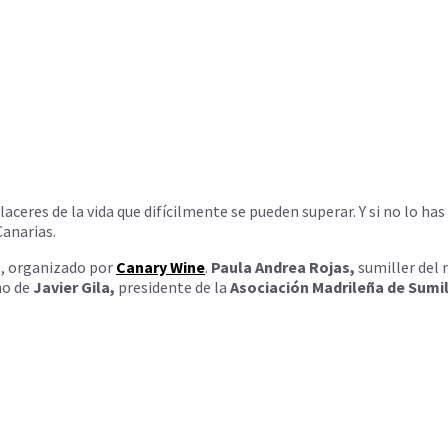
ceres de la vida que difícilmente se pueden superar. Y si no lo has
Canarias.
s
, organizado por
Canary Wine
.
Paula Andrea Rojas,
sumiller del 
no de
Javier Gila,
presidente de la
Asociación Madrileña de Sumil