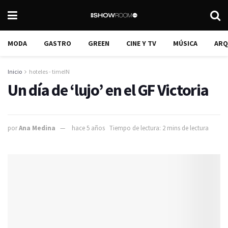
MODA
GASTRO
GREEN
CINE Y TV
MÚSICA
ARQ
Inicio
hoteles - timeIN
Un día de ‘lujo’ en el GF Victoria
por
Ana Medina
hace 5 años
Tiempo de lectura: 2 mins de lectura