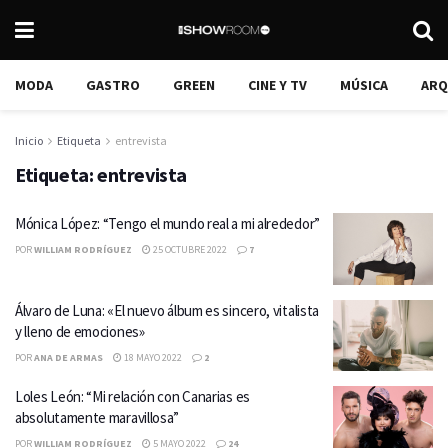
MODA
GASTRO
GREEN
CINE Y TV
MÚSICA
ARQ
Inicio
Etiqueta
entrevista
Etiqueta:
entrevista
Mónica López: “Tengo el mundo real a mi alrededor”
POR
WILLIAM RODRÍGUEZ
25 OCTUBRE 2022
7
Álvaro de Luna: «El nuevo álbum es sincero, vitalista
y lleno de emociones»
POR
ANA DE ARMAS
18 MAYO 2022
2
Loles León: “Mi relación con Canarias es
absolutamente maravillosa”
POR
WILLIAM RODRÍGUEZ
5 MAYO 2022
24