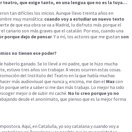
cer teatro, que exige tanto, en una lengua que no es la tuya…
ron tan difíciles los inicios. Aunque llevo treinta años en
stumbre muy maniática:
cuando voy a estudiar un nuevo texto
rte de que esa obra se va a Madrid, lo disfruto más porque el
y el canario son más graves que el catalán. Por eso, cuando una
or porque dejo de pensar
. Y a mí, los actores que me gustan
son
remios no tienen ese poder?
 haberlo ganado. Se lo llevé a mi padre, que le hizo mucha
, estuvo tres años sin trabajar. A veces ocurren estas cosas.
romoción del Instituto del Teatro en la que había muchas
e hacer más audiovisual que nunca y, encima, me dan el
Max
con
n porque vete a saber si me dan más trabajo. Lo mejor ha sido
 escoger mejor o de subir mi caché.
No lo creo porque yo no
trabajando desde el anonimato, que pienso que es la mejor forma
mpostora. Aquí, en Cataluña, yo soy catalana y cuando voy a
l castellano en Barcelona y es posible que la musicalidad se