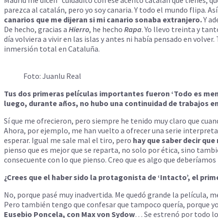
parezca al catalán, pero yo soy canaria. Y todo el mundo flipa. Así
canarios que me dijeran si mi canario sonaba extranjero.
Y ad
De hecho, gracias a
Hierro
, he hecho
Rapa
. Yo llevo treinta y t
día volviera a vivir en las islas y antes ni había pensado en volver.
inmersión total en Cataluña.
Foto: Juanlu Real
Tus dos primeras películas importantes fueron ‘Todo es ment
luego, durante años, no hubo una continuidad de trabajos en 
Sí que me ofrecieron, pero siempre he tenido muy claro que cuand
Ahora, por ejemplo, me han vuelto a ofrecer una serie interpretando
esperar. Igual me sale mal el tiro, pero
hay que saber decir que
pienso que es mejor que se reparta, no solo por ética, sino tamb
consecuente con lo que pienso. Creo que es algo que deberíamos 
¿Crees que el haber sido la protagonista de ‘Intacto’, el pri
No, porque pasé muy inadvertida. Me quedó grande la película, me
Pero también tengo que confesar que tampoco quería, porque yo
Eusebio Poncela, con Max von Sydow
… Se estrenó por todo lo