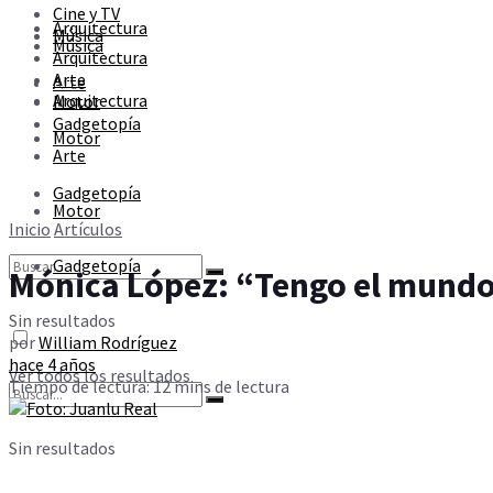
Cine y TV
Sin resultados
Arquitectura
Música
Música
Arquitectura
Arte
Arte
Ver todos los resultados
Arquitectura
Motor
Gadgetopía
Motor
Arte
Gadgetopía
Motor
Inicio
Artículos
Gadgetopía
Mónica López: “Tengo el mundo 
Sin resultados
por
William Rodríguez
hace 4 años
Ver todos los resultados
Tiempo de lectura: 12 mins de lectura
Sin resultados