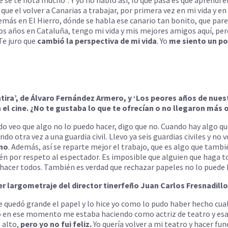
 que el volver a Canarias a trabajar, por primera vez en mi vida y en
emás en El Hierro, dónde se habla ese canario tan bonito, que par
antos años en Cataluña, tengo mi vida y mis mejores amigos aquí, p
 Te juro que
cambió la perspectiva de mi vida
. Yo
me siento un po
ira’, de Álvaro Fernández Armero, y ‘Los peores años de nuest
el cine. ¿No te gustaba lo que te ofrecían o no llegaron más 
o veo que algo no lo puedo hacer, digo que no. Cuando hay algo que
 otra vez a una guardia civil. Llevo ya seis guardias civiles y no vo
 no
. Además, así se reparte mejor el trabajo, que es algo que tam
ién por respeto al espectador. Es imposible que alguien que haga 
hacer todos. También es verdad que rechazar papeles no lo puede h
mer largometraje del director tinerfeño Juan Carlos Fresnadillo
 quedó grande el papel y lo hice yo como lo pudo haber hecho cualq
 en ese momento me estaba haciendo como actriz de teatro y esa
 alto,
pero yo no fui feliz.
Yo quería volver a mi teatro y hacer fu