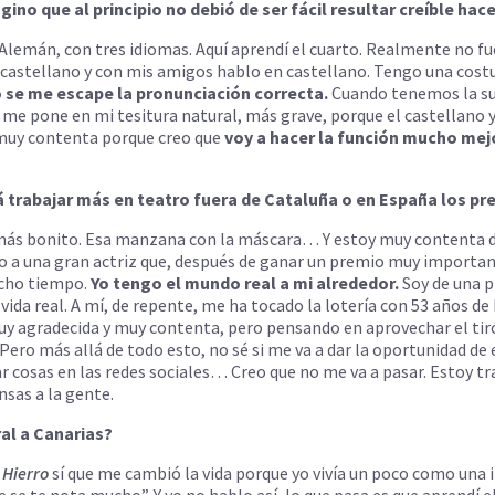
ino que al principio no debió de ser fácil resultar creíble ha
o Alemán, con tres idiomas. Aquí aprendí el cuarto. Realmente no fue
n castellano y con mis amigos hablo en castellano. Tengo una co
 se me escape la pronunciación correcta.
Cuando tenemos la sue
e me pone en mi tesitura natural, más grave, porque el castellano 
 muy contenta porque creo que
voy a hacer la función mucho mej
rá trabajar más en teatro fuera de Cataluña o en España los p
 más bonito. Esa manzana con la máscara… Y estoy muy contenta de
 a una gran actriz que, después de ganar un premio muy importante
mucho tiempo.
Yo tengo el mundo real a mi alrededor.
Soy de una p
vida real. A mí, de repente, me ha tocado la lotería con 53 años d
uy agradecida y muy contenta, pero pensando en aprovechar el tiró
. Pero más allá de todo esto, no sé si me va a dar la oportunidad de
gar cosas en las redes sociales… Creo que no me va a pasar. Estoy 
nsas a la gente.
al a Canarias?
e
Hierro
sí que me cambió la vida porque yo vivía un poco como una i
 se te nota mucho”. Y yo no hablo así, lo que pasa es que aprendí e