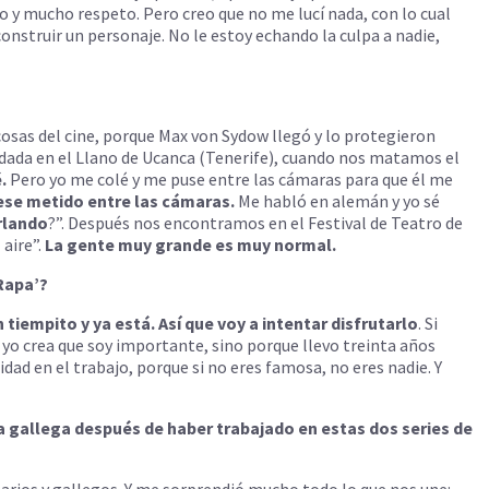
ño y mucho respeto. Pero creo que no me lucí nada, con lo cual
onstruir un personaje. No le estoy echando la culpa a nadie,
 cosas del cine, porque Max von Sydow llegó y lo protegieron
 rodada en el Llano de Ucanca (Tenerife), cuando nos matamos el
.
Pero yo me colé y me puse entre las cámaras para que él me
se metido entre las cámaras.
Me habló en alemán y yo sé
rlando
?”. Después nos encontramos en el Festival de Teatro de
 aire”.
La gente muy grande es muy normal.
‘Rapa’?
tiempito y ya está. Así que voy a intentar disfrutarlo
. Si
 yo crea que soy importante, sino porque llevo treinta años
ad en el trabajo, porque si no eres famosa, no eres nadie. Y
 la gallega después de haber trabajado en estas dos series de
arios y gallegos. Y me sorprendió mucho todo lo que nos une: