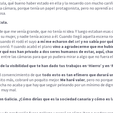
lícula, qué bueno haber estado en ella y la recuerdo con mucho cari
la cámara, porque tenía un papel protagonista, pero no aprendí a c
osa.
cula.
 de que me venía grande, que no tenía ni idea. Y luego estaban esas
n su mujer, y nadie tenía acceso a él. Cuando llegó aquella escena
cuando él rodó el suyo
a mí me echaron del
set
y no sabía por qué
sonrió. Y cuando acabó el plano
vino a agradecerme que me hubie
r qué nos han privado a dos seres humanos de estar, aquí, cha
o entre las cámaras para que yo pudiera mirar a algo que no fuera el
de la visibilidad que te han dado tus trabajos en ‘Hierro’ y en 
el convencimiento de que
todo esto es tan efímero que durará un 
uito más, cobraré un poquito mejor.
Me haré valer
, pero no porque
ucha no acaba y que hay que seguir peleando por un mínimo de dignid
o muy mal.
’ en Galicia. ¿Cómo dirías que es la sociedad canaria y cómo es
 y de producción fuese gallego y pensé en cómo iban a cuadrar can