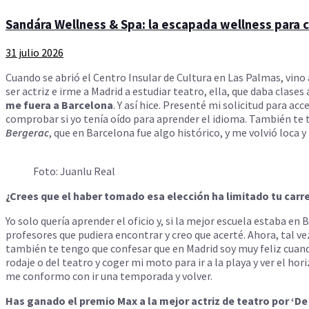
Sandára Wellness & Spa: la escapada wellness para cu
31 julio 2026
Cuando se abrió el Centro Insular de Cultura en Las Palmas, vino 
ser actriz e irme a Madrid a estudiar teatro, ella, que daba clase
me fuera a Barcelona
. Y así hice. Presenté mi solicitud para a
comprobar si yo tenía oído para aprender el idioma. También te
Bergerac
, que en Barcelona fue algo histórico, y me volvió loca
Foto: Juanlu Real
¿Crees que el haber tomado esa elección ha limitado tu carr
Yo solo quería aprender el oficio y, si la mejor escuela estaba e
profesores que pudiera encontrar y creo que acerté. Ahora, tal vez
también te tengo que confesar que en Madrid soy muy feliz cua
rodaje o del teatro y coger mi moto para ir a la playa y ver el h
me conformo con ir una temporada y volver.
Has ganado el premio Max a la mejor actriz de teatro por ‘De