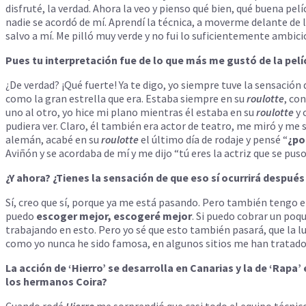
disfruté, la verdad. Ahora la veo y pienso qué bien, qué buena pe
nadie se acordó de mí. Aprendí la técnica, a moverme delante de 
salvo a mí. Me pilló muy verde y no fui lo suficientemente ambici
Pues tu interpretación fue de lo que más me gustó de la pelí
¿De verdad? ¡Qué fuerte! Ya te digo, yo siempre tuve la sensación
como la gran estrella que era. Estaba siempre en su
roulotte
, co
uno al otro, yo hice mi plano mientras él estaba en su
roulotte
y 
pudiera ver. Claro, él también era actor de teatro, me miró y me 
alemán, acabé en su
roulotte
el último día de rodaje y pensé “
¿po
Aviñón y se acordaba de mí y me dijo “tú eres la actriz que se pus
¿Y ahora? ¿Tienes la sensación de que eso sí ocurrirá después 
Sí, creo que sí, porque ya me está pasando. Pero también tengo 
puedo
escoger mejor, escogeré mejor
. Si puedo cobrar un poq
trabajando en esto. Pero yo sé que esto también pasará, que la l
como yo nunca he sido famosa, en algunos sitios me han tratad
La acción de ‘Hierro’ se desarrolla en Canarias y la de ‘Rapa
los hermanos Coira?
Cuando rodé
Hierro
me sorprendió que casi todo el equipo técnico