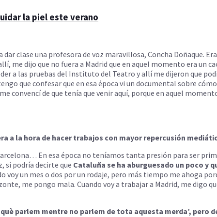
idar la piel este verano
a dar clase una profesora de voz maravillosa, Concha Doñaque. Era e
s allí, me dijo que no fuera a Madrid que en aquel momento era un c
cceder a las pruebas del Instituto del Teatro y allí me dijeron que
 tengo que confesar que en esa época vi un documental sobre cóm
 y me convencí de que tenía que venir aquí, porque en aquel momen
era a la hora de hacer trabajos con mayor repercusión mediáti
n Barcelona… En esa época no teníamos tanta presión para ser prime
, si podría decirte que
Cataluña se ha aburguesado un poco y q
ndo voy un mes o dos por un rodaje, pero más tiempo me ahoga po
orizonte, me pongo mala. Cuando voy a trabajar a Madrid, me digo q
 què parlem mentre no parlem de tota aquesta merda’, pero des