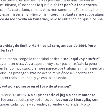
 mi idioma, tú no sabes lo que fue. Yo
les pedía a los actores
ece más castellano, con las eses más sonoras… Fue maravilloso.
ero esos meses en El Hierro me hicieron replantearme el que algún
co desconocida en Canarias,
pero lo entiendo porque hice una
ra vida’, de Emilio Martínez Lázaro, ambas de 1994. Pero
ofertas?
 no me va, tengo la capacidad de decir “
no, aquí voy a sufrir”
.
y a hacer otra. Voy a esperar, voy a ser paciente. Vale la pena
bién tengo muy claro. Siempre parece que trabaja la misma gente y
todos los protagonistas no acabe repitiéndose. Intento ser
acer todo el mundo, y yo eso lo entiendo.
, volvió a ponerte en el foco de atención?
uier otra actriz.
No supe sacarle el jugo a ese momento
.
 fue una película muy potente, con
Leonardo Sbaraglia, con
nciones cada noche y aprender, aprender y aprender. No lo