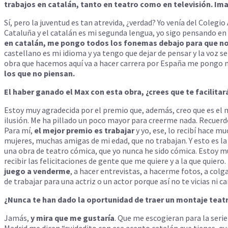
trabajos en catalán, tanto en teatro como en televisión. Imag
Sí, pero la juventud es tan atrevida, ¿verdad? Yo venía del Colegi
Cataluña y el catalán es mi segunda lengua, yo sigo pensando e
en catalán, me pongo todos los fonemas debajo para que no
castellano es mi idioma y ya tengo que dejar de pensar y la voz s
obra que hacemos aquí va a hacer carrera por España me pongo
los que no piensan.
El haber ganado el Max con esta obra, ¿crees que te facilita
Estoy muy agradecida por el premio que, además, creo que es el
ilusión. Me ha pillado un poco mayor para creerme nada. Recuerdo
Para mí,
el mejor premio es trabajar
y yo, ese, lo recibí hace 
mujeres, muchas amigas de mi edad, que no trabajan. Y esto es la 
una obra de teatro cómica, que yo nunca he sido cómica. Estoy m
recibir las felicitaciones de gente que me quiere y a la que quiero
juego a venderme
, a hacer entrevistas, a hacerme fotos, a col
de trabajar para una actriz o un actor porque así no te vicias ni ca
¿Nunca te han dado la oportunidad de traer un montaje teatr
Jamás,
y mira que me gustaría
. Que me escogieran para la seri
Madrid me dicen “cuidadito con ese acento catalán que tienes, que