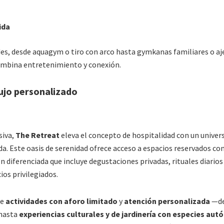
ida
ades, desde aquagym o tiro con arco hasta gymkanas familiares o aj
ombina entretenimiento y conexión.
lujo personalizado
siva,
The Retreat
eleva el concepto de hospitalidad con un univer
da. Este oasis de serenidad ofrece acceso a espacios reservados co
 diferenciada que incluye degustaciones privadas, rituales diarios
ios privilegiados.
de
actividades con aforo limitado
y
atención personalizada
—de
hasta
experiencias culturales y de jardinería con especies aut