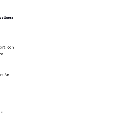
wellness
sort, con
ta
ersión
 a