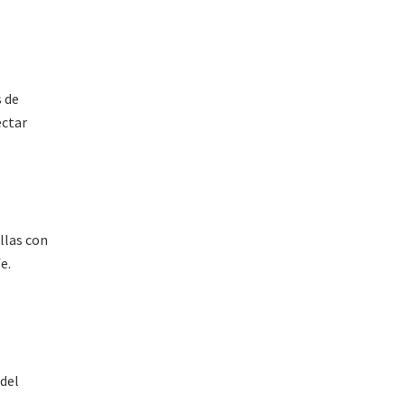
s de
ectar
llas con
e.
 del