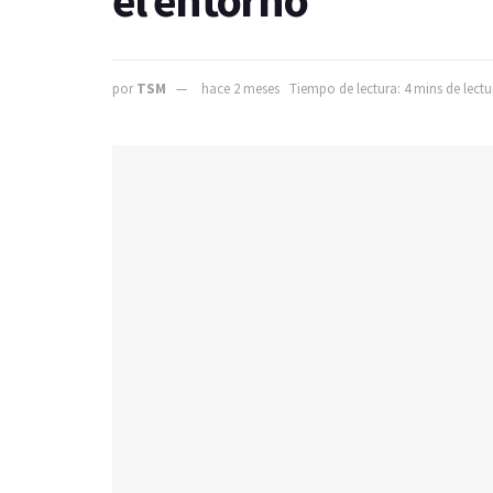
el entorno
por
TSM
hace 2 meses
Tiempo de lectura: 4 mins de lectu