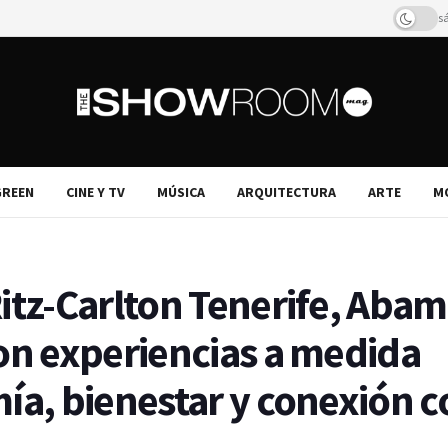
s
REEN
CINE Y TV
MÚSICA
ARQUITECTURA
ARTE
M
itz-Carlton Tenerife, Aba
con experiencias a medida
ía, bienestar y conexión c