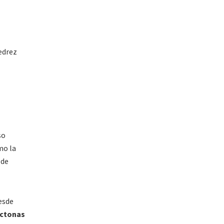
edrez
so
mo la
 de
sde
óctonas