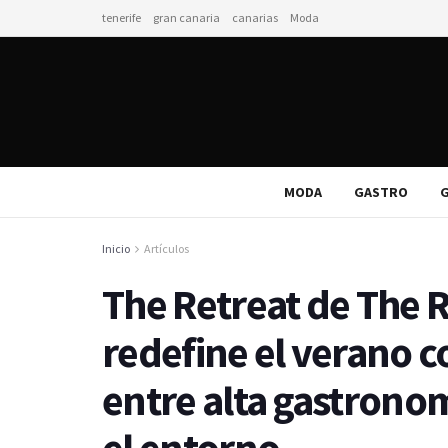
tenerife
gran canaria
canarias
Moda
MODA
GASTRO
G
Inicio
Artículos
The Retreat de The R
redefine el verano 
entre alta gastronom