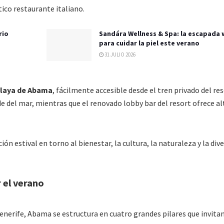
tico restaurante italiano.
rio
Sandára Wellness & Spa: la escapada 
para cuidar la piel este verano
31 JULIO 2026
laya de Abama
, fácilmente accesible desde el tren privado del re
de del mar, mientras que el renovado lobby bar del resort ofrece al
ón estival en torno al bienestar, la cultura, la naturaleza y la div
r el verano
nerife, Abama se estructura en cuatro grandes pilares que invitan