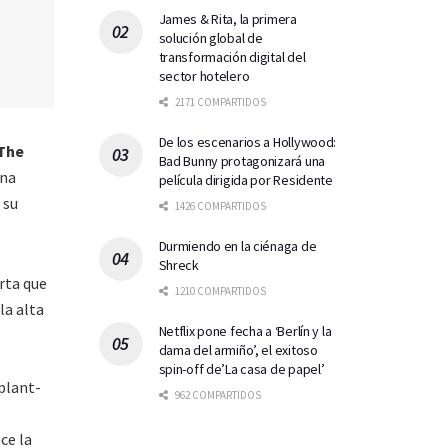
James & Rita, la primera
solución global de
transformación digital del
sector hotelero
2171 COMPARTIDOS
De los escenarios a Hollywood:
The
Bad Bunny protagonizará una
una
película dirigida por Residente
, su
1426 COMPARTIDOS
Durmiendo en la ciénaga de
Shreck
rta que
1210 COMPARTIDOS
la alta
Netflix pone fecha a ‘Berlín y la
dama del armiño’, el exitoso
spin-off de’La casa de papel’
plant-
962 COMPARTIDOS
ece la