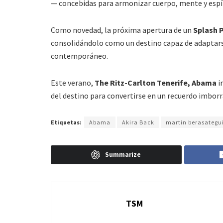
— concebidas para armonizar cuerpo, mente y espír
Como novedad, la próxima apertura de un
Splash P
consolidándolo como un destino capaz de adaptarse a
contemporáneo.
Este verano,
The Ritz-Carlton Tenerife, Abama
in
del destino para convertirse en un recuerdo imbor
Etiquetas:
Abama
Akira Back
martin berasategu
Summarize
TSM