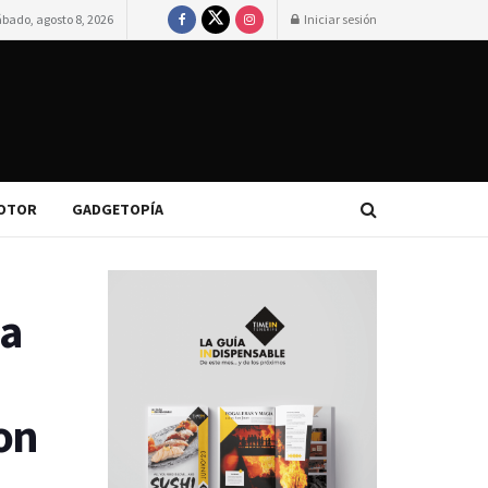
ábado, agosto 8, 2026
Iniciar sesión
OTOR
GADGETOPÍA
ma
on