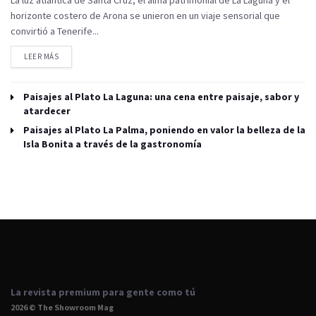
La luz atlántica de Santa Cruz, el alma patrimonial de La Laguna y el
horizonte costero de Arona se unieron en un viaje sensorial que
convirtió a Tenerife...
LEER MÁS
Paisajes al Plato La Laguna: una cena entre paisaje, sabor y
atardecer
Paisajes al Plato La Palma, poniendo en valor la belleza de la
Isla Bonita a través de la gastronomía
La revista premium para gente como tú
2026 © The Showroom Mag