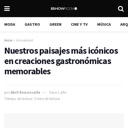
MODA
GASTRO
GREEN
CINE Y TV
MÚSICA
ARQ
Inicio
Actualidad
Nuestros paisajes más icónicos
en creaciones gastronómicas
memorables
por
Abril Ronsisvalle
hace 1 año
Tiempo de lectura: 3 mins de lectura