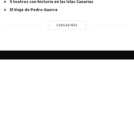
5 teatros con historia en las Islas Canarias
El Viaje de Pedro Guerra
CARGAR MÁS
La revista premium para gente como tú
2026 © The Showroom Mag
Weekly Newsletter