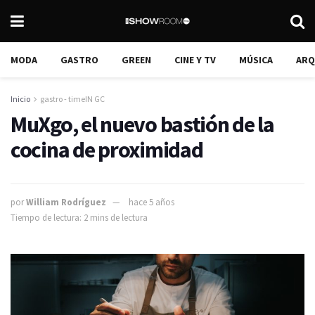
MODA
GASTRO
GREEN
CINE Y TV
MÚSICA
ARQ
Inicio
gastro - timeIN GC
MuXgo, el nuevo bastión de la
cocina de proximidad
por
William Rodríguez
hace 5 años
Tiempo de lectura: 2 mins de lectura