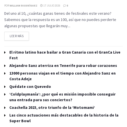
POR
WILLIAM RODRÍGUEZ
17 JULIO 2026
5
Del uno al 10, ¿cuántas ganas tienes de festivales este verano?
Sabemos que la respuesta es un 100, así que no puedes perderte
algunas propuestas que llegarán muy...
LEER MÁS
El ritmo latino hace bailar a Gran Canaria con el GranCa Live
Fest
Alejandro Sanz aterriza en Tenerife para robar corazones
13000 personas viajan en el tiempo con Alejandro Sanz en
Costa Adeje
Quédate con Quevedo
‘Coldplaymanía’: ¿por qué es misión imposible conseguir
una entrada para sus conciertos?
Coachella 2023, otro triunfo de la ‘Motomami’
Las cinco actuaciones más destacables de la historia de la
Super Bowl