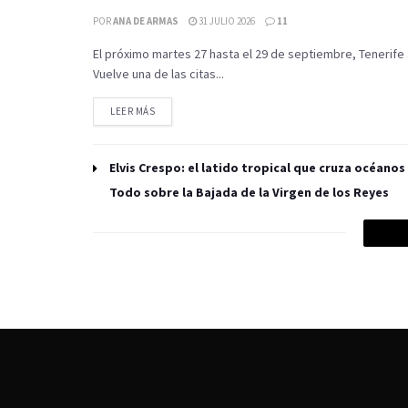
POR
ANA DE ARMAS
31 JULIO 2026
11
El próximo martes 27 hasta el 29 de septiembre, Tenerife 
Vuelve una de las citas...
LEER MÁS
Elvis Crespo: el latido tropical que cruza océanos
Todo sobre la Bajada de la Virgen de los Reyes