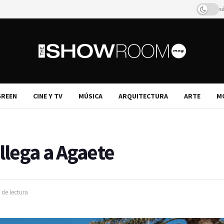
s
REEN
CINE Y TV
MÚSICA
ARQUITECTURA
ARTE
M
llega a Agaete
 de lectura