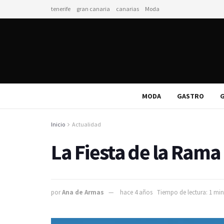
tenerife
gran canaria
canarias
Moda
MODA
GASTRO
G
Inicio
Actualidad
La Fiesta de la Rama 
por
Ana de Armas
hace 4 años
Tiempo de lectura: 1 min