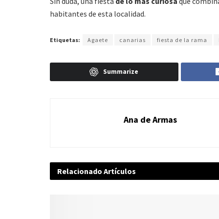
Sin duda, una fiesta
de lo más curiosa
que combina 
habitantes de esta localidad.
Etiquetas:
Agaete
canarias
fiesta de la rama
Summarize
Ana de Armas
Relacionado
Artículos