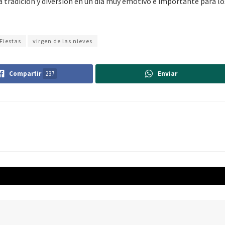
tradición y diversión en un día muy emotivo e importante para lo
Fiestas
virgen de las nieves
Compartir
237
Enviar