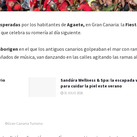
esperadas
por los habitantes de
Agaete,
en Gran Canaria: la
Fiest
s que celebra su romería al día siguiente.
aborigen
en el que los antiguos canarios golpeaban el mar con ra
añados de música, van danzando en las calles agitando las ramas al
rio
Sandára Wellness & Spa: la escapada 
para cuidar la piel este verano
31 JULIO 2026
©Gran Canaria Turismo