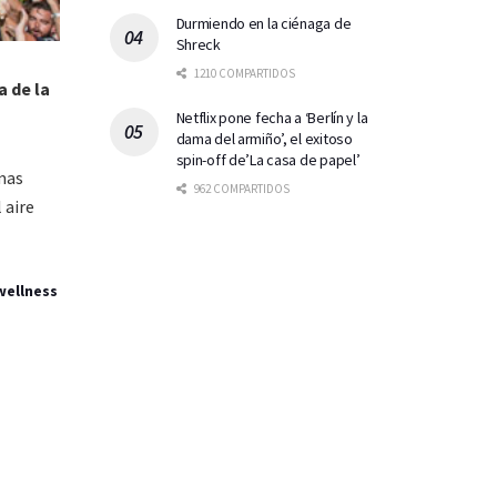
Durmiendo en la ciénaga de
Shreck
1210 COMPARTIDOS
a de la
Netflix pone fecha a ‘Berlín y la
dama del armiño’, el exitoso
spin-off de’La casa de papel’
mas
962 COMPARTIDOS
 aire
wellness