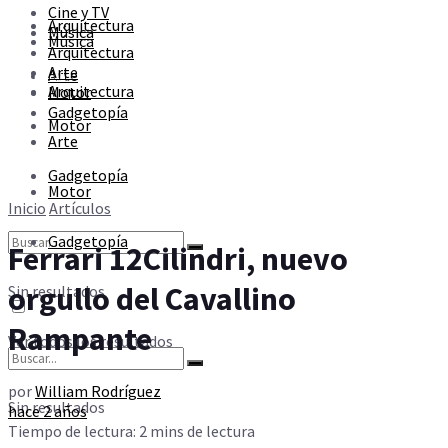
Cine y TV
Sin resultados
Arquitectura
Música
Música
Arquitectura
Arte
Arte
Ver todos los resultados
Arquitectura
Motor
Gadgetopía
Motor
Arte
Gadgetopía
Motor
Inicio
Artículos
Gadgetopía
Ferrari 12Cilindri, nuevo
orgullo del Cavallino
Sin resultados
Rampante
Ver todos los resultados
por
William Rodríguez
Sin resultados
hace 2 años
Tiempo de lectura: 2 mins de lectura