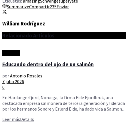
Etiquetas:
amazing
Schwinge
superyate
Summarize
Compartir
235
Enviar
William Rodríguez
Relacionado
Artículos
Amazing
Educando dentro del ojo de un salmón
por
Antonio Rosales
7 julio 2026
0
En Hardangerfjord, Noruega, la firma Eide Fjordbruk, una
destacada empresa salmonera de tercera generación y liderada
por los hermanos Sondre y Erlend Eide, ha dado vida a Salmon...
Leer más
Details