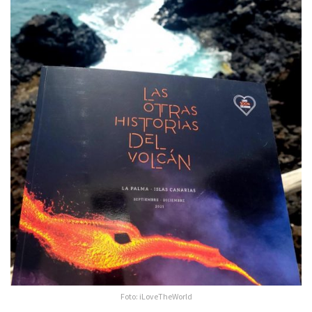
Foto: iLoveTheWorld