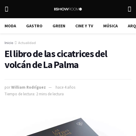
MODA
GASTRO
GREEN
CINE Y TV
MÚSICA
ARQ
Inicio
Actualidad
El libro de las cicatrices del
volcán de La Palma
por
William Rodríguez
hace 4 años
Tiempo de lectura: 2 mins de lectura