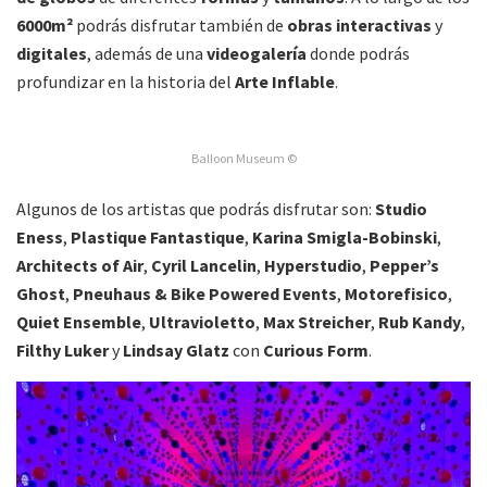
6000m²
podrás disfrutar también de
obras interactivas
y
digitales
, además de una
videogalería
donde podrás
profundizar en la historia del
Arte Inflable
.
Balloon Museum ©
Algunos de los artistas que podrás disfrutar son:
Studio
Eness
,
Plastique Fantastique
,
Karina Smigla-Bobinski
,
Architects of Air
,
Cyril Lancelin
,
Hyperstudio
,
Pepper’s
Ghost
,
Pneuhaus & Bike Powered Events
,
Motorefisico
,
Quiet Ensemble
,
Ultravioletto
,
Max Streicher
,
Rub Kandy
,
Filthy Luker
y
Lindsay Glatz
con
Curious Form
.