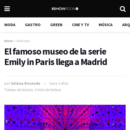
MODA
GASTRO
GREEN
CINE Y TV
MÚSICA
ARQ
Inicio
Artículos
El famoso museo de la serie
Emily in Paris llega a Madrid
por
Selena Rosende
hace 3 años
Tiempo de lectura: 2 mins de lectura