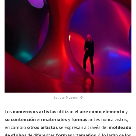
Balloon Museum ©
Los
numerosos artistas
utilizan
el aire como elemento
y
su contención
en
materiales
y
formas
antes nunca vistos,
en cambio
otros artistas
se expresan a través del
moldeado
de globos
de diferentes
formas
y
tamaños
. A lo largo de los