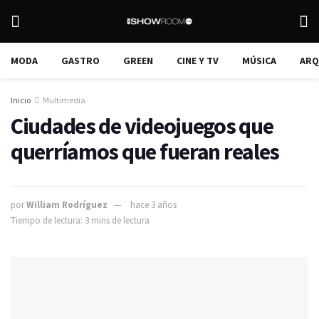
MODA
GASTRO
GREEN
CINE Y TV
MÚSICA
ARQ
Inicio
Multimedia
Ciudades de videojuegos que
querríamos que fueran reales
por
William Rodríguez
hace 3 años
Tiempo de lectura: 3 mins de lectura