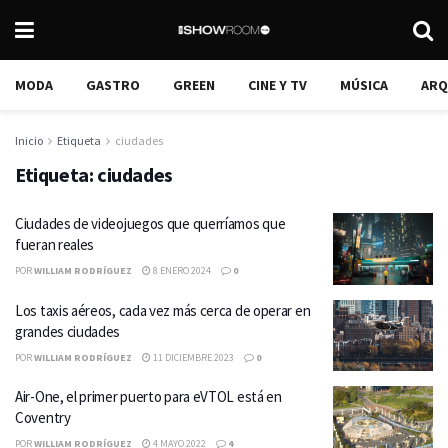
MODA
GASTRO
GREEN
CINE Y TV
MÚSICA
ARQ
Inicio
Etiqueta
ciudades
Etiqueta:
ciudades
Ciudades de videojuegos que querríamos que
fueran reales
POR
WILLIAM RODRÍGUEZ
8 ENERO 2024
0
Los taxis aéreos, cada vez más cerca de operar en
grandes ciudades
POR
WILLIAM RODRÍGUEZ
11 DICIEMBRE 2023
0
Air-One, el primer puerto para eVTOL está en
Coventry
POR
WILLIAM RODRÍGUEZ
4 MAYO 2022
4