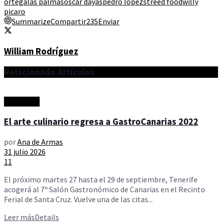
ortega
las palmas
oscar dayas
pedro lopez
streed food
willy
picaro
Summarize
Compartir
235
Enviar
William Rodríguez
Relacionado
Artículos
Actualidad
El arte culinario regresa a GastroCanarias 2022
por
Ana de Armas
31 julio 2026
11
El próximo martes 27 hasta el 29 de septiembre, Tenerife
acogerá al 7º Salón Gastronómico de Canarias en el Recinto
Ferial de Santa Cruz. Vuelve una de las citas...
Leer más
Details