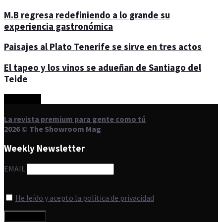
M.B regresa redefiniendo a lo grande su
experiencia gastronómica
Paisajes al Plato Tenerife se sirve en tres actos
El tapeo y los vinos se adueñan de Santiago del
Teide
Cargando...
La revista premium para gente como tú
2026 © The Showroom Mag
Weekly Newsletter
EMAIL
He leído y acepto la política de privacidad