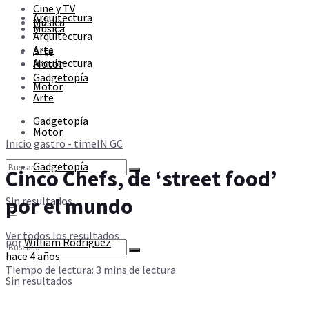
Cine y TV
Sin resultados
Arquitectura
Música
Música
Arquitectura
Arte
Arte
Ver todos los resultados
Arquitectura
Motor
Gadgetopía
Motor
Arte
Gadgetopía
Motor
Inicio
gastro - timeIN GC
Gadgetopía
Cinco Chefs, de ‘street food’
por el mundo
Sin resultados
Ver todos los resultados
por
William Rodríguez
hace 4 años
Tiempo de lectura: 3 mins de lectura
Sin resultados