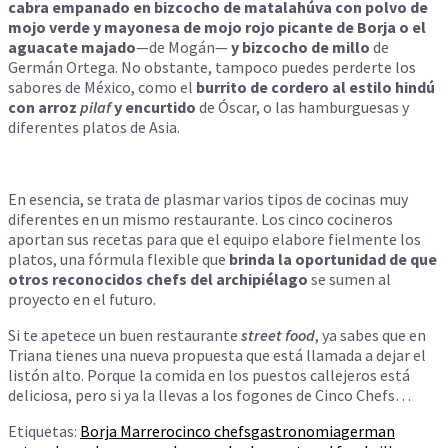
cabra empanado en bizcocho de matalahúva con polvo de
mojo verde y mayonesa de mojo rojo picante de Borja o el
aguacate majado
—de Mogán
—
y bizcocho de millo
de
Germán Ortega. No obstante, tampoco puedes perderte los
sabores de México, como el
burrito de cordero al estilo hindú
con arroz
pilaf
y encurtido
de Óscar, o las hamburguesas y
diferentes platos de Asia.
En esencia, se trata de plasmar varios tipos de cocinas muy
diferentes en un mismo restaurante. Los cinco cocineros
aportan sus recetas para que el equipo elabore fielmente los
platos, una fórmula flexible que
brinda la oportunidad de que
otros reconocidos chefs del archipiélago
se sumen al
proyecto en el futuro.
Si te apetece un buen restaurante
street food
, ya sabes que en
Triana tienes una nueva propuesta que está llamada a dejar el
listón alto. Porque la comida en los puestos callejeros está
deliciosa, pero si ya la llevas a los fogones de Cinco Chefs…
Etiquetas:
Borja Marrero
cinco chefs
gastronomia
german