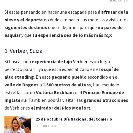
Grandvalira ©
Si estás pensando en hacer una escapada para
disfrutar de la
nieve y el deporte
no dudes en hacer tus maletas y visitar los
siguientes destinos
que te dejamos para que
no pares de
esquiar
y que
tu experiencia sea de lo más más
top
:
1. Verbier, Suiza
Si buscas una
experiencia de lujo
Verbier
es un lugar
perfecto para ti, ya que está especializado en el
esquí de
alto standing
. En este
pequeño pueblo
escondido en el
valle de Bagnes
a
1.500 metros de altura
, han esquiado
estrellas como
Victoria Beckham
o el
Príncipe Enrique de
Inglaterra
. También podrás visitar las
grandes atracciones
de Verbier es
el mirador del Pico Monfort
.
25 de octubre Día Nacional del Comerio
31 JULIO 2026