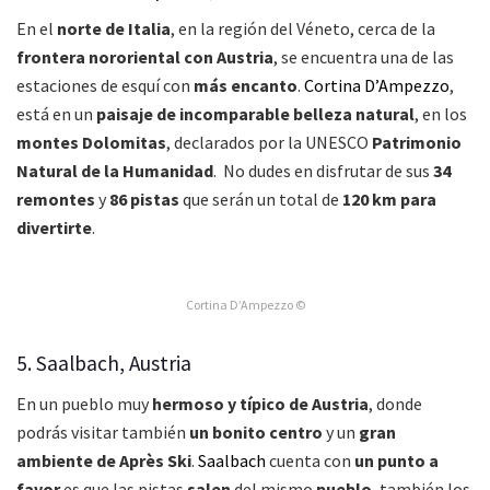
En el
norte de Italia
, en la región del Véneto, cerca de la
frontera nororiental con Austria
, se encuentra una de las
estaciones de esquí con
más encanto
.
Cortina D’Ampezzo
,
está en un
paisaje de incomparable belleza natural
, en los
montes Dolomitas
, declarados por la UNESCO
Patrimonio
Natural de la Humanidad
. No dudes en disfrutar de sus
34
remontes
y
86 pistas
que serán un total de
120 km para
divertirte
.
Cortina D’Ampezzo ©
5. Saalbach, Austria
En un pueblo muy
hermoso y típico de Austria
, donde
podrás visitar también
un bonito centro
y un
gran
ambiente de Après Ski
.
Saalbach
cuenta con
un punto a
favor
es que las pistas
salen
del mismo
pueblo
, también los