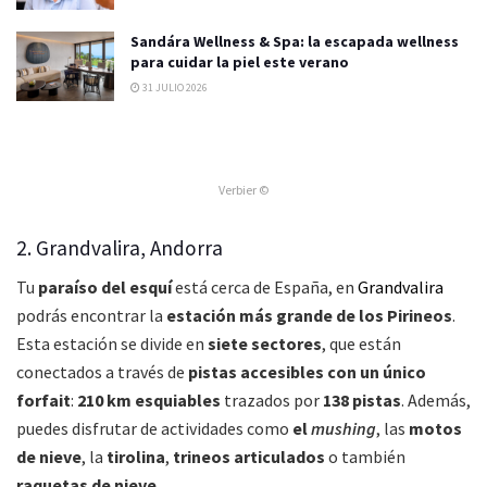
Sandára Wellness & Spa: la escapada wellness
para cuidar la piel este verano
31 JULIO 2026
Verbier ©
2. Grandvalira, Andorra
Tu
paraíso del esquí
está cerca de España, en
Grandvalira
podrás encontrar la
estación más grande de los Pirineos
.
Esta estación se divide en
siete sectores
, que están
conectados a través de
pistas accesibles con un único
forfait
:
210 km esquiables
trazados por
138 pistas
. Además,
puedes disfrutar de actividades como
el
mushing
, las
motos
de nieve
, la
tirolina
,
trineos articulados
o también
raquetas de nieve
.