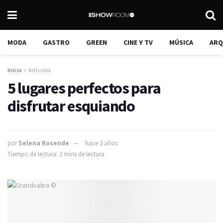
MODA
GASTRO
GREEN
CINE Y TV
MÚSICA
ARQ
Inicio
Artículos
5 lugares perfectos para
disfrutar esquiando
por
Selena Rosende
hace 3 años
Tiempo de lectura: 2 mins de lectura