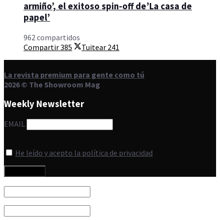
armiño’, el exitoso spin-off de’La casa de
papel’
962 compartidos
Compartir
385
Tuitear
241
La revista premium para gente como tú
2026 © The Showroom Mag
Weekly Newsletter
EMAIL
He leído y acepto la política de privacidad