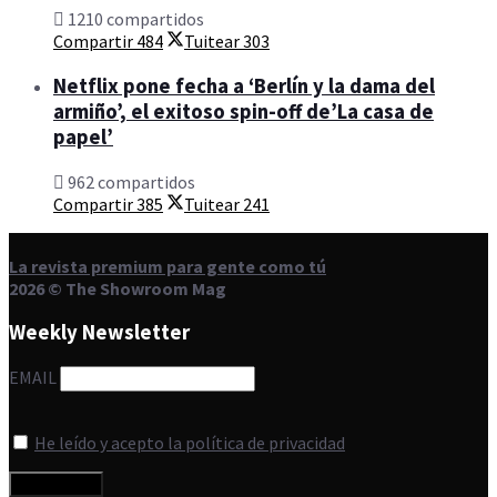
1210 compartidos
Compartir
484
Tuitear
303
Netflix pone fecha a ‘Berlín y la dama del
armiño’, el exitoso spin-off de’La casa de
papel’
962 compartidos
Compartir
385
Tuitear
241
La revista premium para gente como tú
2026 © The Showroom Mag
Weekly Newsletter
EMAIL
He leído y acepto la política de privacidad