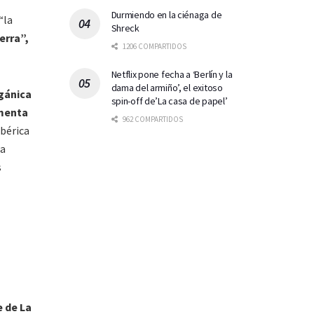
Durmiendo en la ciénaga de
“la
Shreck
erra”,
1206 COMPARTIDOS
Netflix pone fecha a ‘Berlín y la
dama del armiño’, el exitoso
gánica
spin-off de’La casa de papel’
menta
962 COMPARTIDOS
Ibérica
la
s
e de La