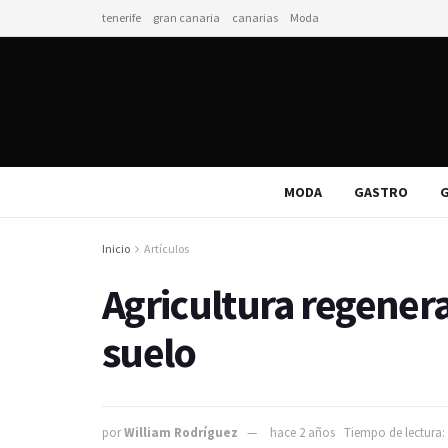
tenerife
gran canaria
canarias
Moda
MODA
GASTRO
G
Inicio
Artículos
Agricultura regenera
suelo
por
William Rodríguez
hace 2 años
Tiempo de lectura: 