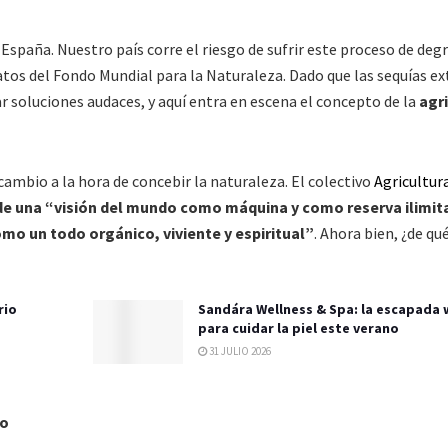
spaña. Nuestro país corre el riesgo de sufrir este proceso de deg
tos del Fondo Mundial para la Naturaleza. Dado que las sequías e
soluciones audaces, y aquí entra en escena el concepto de la
agr
ambio a la hora de concebir la naturaleza. El colectivo
Agricultur
de una “visión del mundo como máquina y como reserva ilimit
omo un todo orgánico, viviente y espiritual”
. Ahora bien, ¿de qu
rio
Sandára Wellness & Spa: la escapada 
para cuidar la piel este verano
31 JULIO 2026
lo