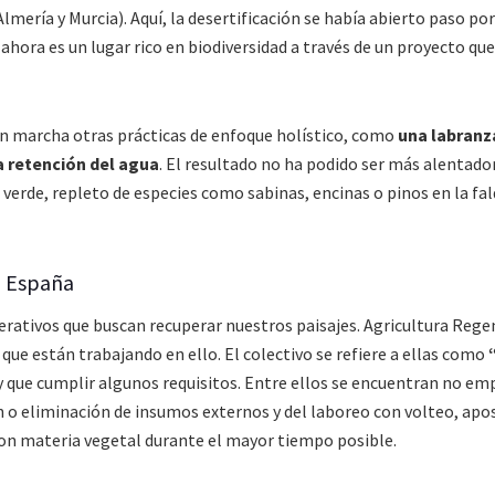
lmería y Murcia). Aquí, la desertificación se había abierto paso por
ahora es un lugar rico en biodiversidad a través de un proyecto que
 en marcha otras prácticas de enfoque holístico, como
una labranz
a retención del agua
. El resultado no ha podido ser más alentador
rde, repleto de especies como sabinas, encinas o pinos en la fal
n España
erativos que buscan recuperar nuestros paisajes. Agricultura Rege
que están trabajando en ello. El colectivo se refiere a ellas como
“
y que cumplir algunos requisitos. Entre ellos se encuentran no em
ón o eliminación de insumos externos y del laboreo con volteo, apo
 con materia vegetal durante el mayor tiempo posible.