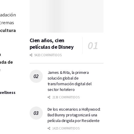
radación
xtremas
icultura
Cien años, cien
películas de Disney
a
9420 COMPARTIDOS
ada de
é
James & Rita, la primera
solución global de
transformación digital del
sector hotelero
wellness
2138 COMPARTIDOS
De los escenarios a Hollywood:
Bad Bunny protagonizará una
película dirigida por Residente
1425 COMPARTIDOS