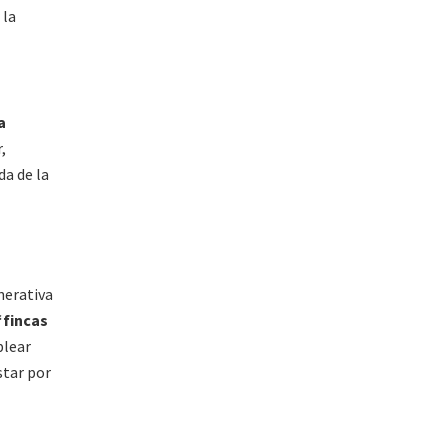
 la
a
,
da de la
nerativa
fincas
plear
star por