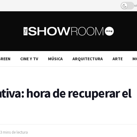
v
REEN
CINE Y TV
MÚSICA
ARQUITECTURA
ARTE
M
tiva: hora de recuperar el
3 mins de lectura