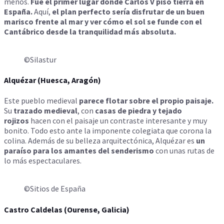
menos.
Fue el primer lugar donde Carlos V pisó tierra en
España.
Aquí,
el plan perfecto sería disfrutar de un buen
marisco frente al mar y ver cómo el sol se funde con el
Cantábrico desde la tranquilidad más absoluta.
©Silastur
Alquézar (Huesca, Aragón)
Este pueblo medieval
parece flotar sobre el propio paisaje.
Su
trazado medieval
, con
casas de piedra y tejado
rojizos
hacen con el paisaje un contraste interesante y muy
bonito. Todo esto ante la imponente colegiata que corona la
colina. Además de su belleza arquitectónica, Alquézar es
un
paraíso para los amantes del senderismo
con unas rutas de
lo más espectaculares.
©Sitios de España
Castro Caldelas (Ourense, Galicia)