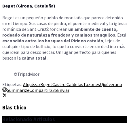
Beget (Girona, Cataluña)
Beget es un pequeño pueblo de montaña que parece detenido
en el tiempo. Sus casas de piedra, el puente medieval y la iglesia
románica de Sant Cristòfor crean
un ambiente de cuento,
rodeado de naturaleza frondosa y caminos tranquilos.
Está
escondido entre los bosques del Pirineo catalán
, lejos de
cualquier tipo de bullicio, lo que lo convierte en un destino más
que ideal para desconectar. Un lugar perfecto para quienes
buscan la
calma total.
©Tripadvisor
Etiquetas:
Alquézar
Beget
Castro Caldelas
Tazones
Ujué
verano
Summarize
Compartir
235
Enviar
Blas Chico
Relacionado
Artículos