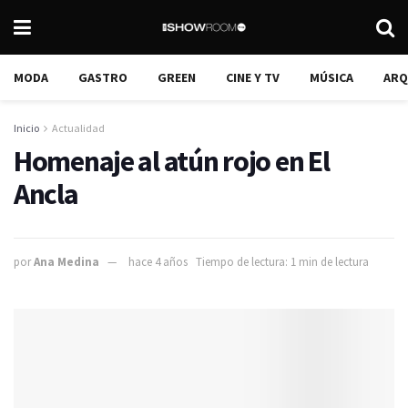
MODA
GASTRO
GREEN
CINE Y TV
MÚSICA
ARQ
Inicio
Actualidad
Homenaje al atún rojo en El
Ancla
por
Ana Medina
hace 4 años
Tiempo de lectura: 1 min de lectura